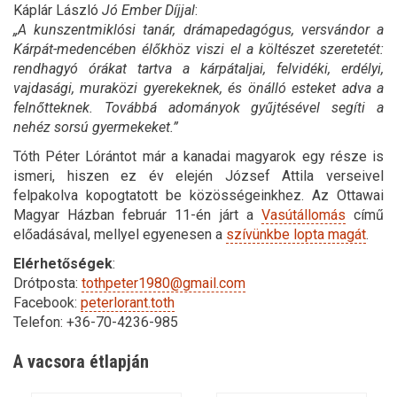
Káplár László
Jó Ember Díjjal
:
„A kunszentmiklósi tanár, drámapedagógus, versvándor a
Kárpát-medencében élőkhöz viszi el a költészet szeretetét:
rendhagyó órákat tartva a kárpátaljai, felvidéki, erdélyi,
vajdasági, muraközi gyerekeknek, és önálló esteket adva a
felnőtteknek. Továbbá adományok gyűjtésével segíti a
nehéz sorsú gyermekeket.”
Tóth Péter Lórántot már a kanadai magyarok egy része is
ismeri, hiszen ez év elején József Attila verseivel
felpakolva kopogtatott be közösségeinkhez. Az Ottawai
Magyar Házban február 11-én járt a
Vasútállomás
című
előadásával, mellyel egyenesen a
szívünkbe lopta magát
.
Elérhetőségek
:
Drótposta:
tothpeter1980@gmail.com
Facebook:
peterlorant.toth
Telefon: +36-70-4236-985
A vacsora étlapján