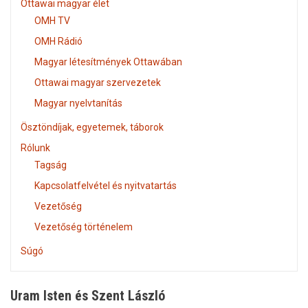
Ottawai magyar élet
OMH TV
OMH Rádió
Magyar létesítmények Ottawában
Ottawai magyar szervezetek
Magyar nyelvtanítás
Ösztöndíjak, egyetemek, táborok
Rólunk
Tagság
Kapcsolatfelvétel és nyitvatartás
Vezetőség
Vezetőség történelem
Súgó
Uram Isten és Szent László