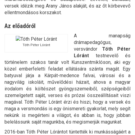
versek idézik meg Arany János alakját, és az őt körbevevő
ellentmondásos korszakot.
Az előadóról
A manapság
drámapedagógus,
Tóth Péter Lóránt
versvándor
Tóth Péter
Lóránt
testnevelő és
történelem szakos tanár volt Kunszentmiklóson, aki egy
közel emberfeletti feladat ellátására szánta magát. Egy
batyuval járja a Kárpát-medence falvai, városai és a
nagyvilág iskoláit, művelődési házait, ahova a magyar
irodalom és költészet gyöngyszemeiből, szépségeiből
szemelgetett saját, verses és prózai összeállításait viszi
magával. Tóth Péter Lóránt érzi és hiszi, hogy a versek és
maga a versmondás is egy önismereti gyakorlat, mely segít
nekünk is megérteni a világot, és abban is, hogy jobban
belelássunk saját magunkba, és megismerjük magunkat.
2016-ban Tóth Péter Lórántot tüntették ki munkásságáért a