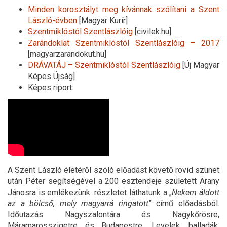
Minden korosztályt meg kívánnak szólítani a Szent
László-évben
[Magyar Kurír]
Szentmiklóstól Szentlászlóig
[civilek.hu]
Zarándoklat Szentmiklóstól Szentlászlóig – 2017
[magyarzarandokut.hu]
DRÁVATÁJ – Szentmiklóstól Szentlászlóig
[Új Magyar
Képes Újság]
Képes riport:
A Szent László életéről szóló előadást követő rövid szünet
után Péter segítségével a 200 esztendeje született Arany
Jánosra is emlékezünk: részletet láthatunk a „
Nekem áldott
az a bölcső, mely magyarrá ringatott
” című előadásból.
Időutazás Nagyszalontára és Nagykőrösre,
Máramarosszigetre és Budapestre. Levelek, balladák,