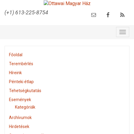
(+1) 613-225-8754
Togg
navig
Főoldal
Terembérlés
Híreink
Pénteki étlap
Tehetségkutatás
Események
Kategóriák
Archívumok
Hirdetések