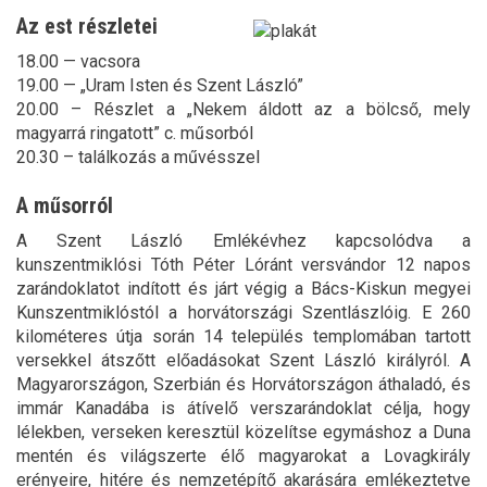
Az est részletei
18.00 — vacsora
19.00 — „Uram Isten és Szent László”
20.00 – Részlet a „Nekem áldott az a bölcső, mely
magyarrá ringatott” c. műsorból
20.30 – találkozás a művésszel
A műsorról
A Szent László Emlékévhez kapcsolódva a
kunszentmiklósi Tóth Péter Lóránt versvándor 12 napos
zarándoklatot indított és járt végig a Bács-Kiskun megyei
Kunszentmiklóstól a horvátországi Szentlászlóig. E 260
kilométeres útja során 14 település templomában tartott
versekkel átszőtt előadásokat Szent László királyról. A
Magyarországon, Szerbián és Horvátországon áthaladó, és
immár Kanadába is átívelő verszarándoklat célja, hogy
lélekben, verseken keresztül közelítse egymáshoz a Duna
mentén és világszerte élő magyarokat a Lovagkirály
erényeire, hitére és nemzetépítő akarására emlékeztetve