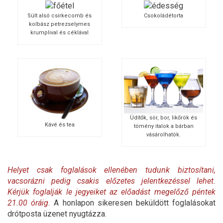
Sült alsó csirkecomb és
Csokoládétorta
kolbász petrezselymes
krumplival és céklával
Üdítők, sör, bor, likőrök és
Kávé és tea
tömény italok a bárban
vásárolhatók.
Helyet csak foglalások ellenében tudunk biztosítani,
vacsorázni pedig csakis előzetes jelentkezéssel lehet.
Kérjük foglalják le jegyeiket az előadást megelőző péntek
21.00 óráig.
A honlapon sikeresen beküldött foglalásokat
drótposta üzenet nyugtázza.