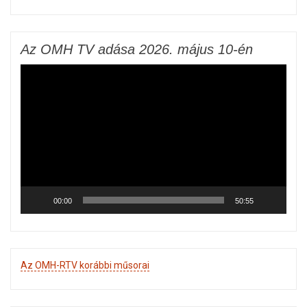
Az OMH TV adása 2026. május 10-én
Videólejátszó
00:00
50:55
Az OMH-RTV korábbi műsorai