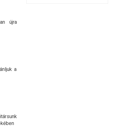
an újra
ánljuk a
társunk
ekében