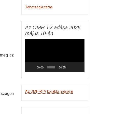
Tehetségkutatás
Az OMH TV adása 2026.
május 10-én
Videólejátszó
 meg az
00:00
50:55
Az OMH-RTV korábbi műsorai
rszágon