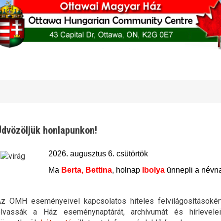
Üdvözöljük honlapunkon!
2026. augusztus 6. csütörtök
Ma
Berta, Bettina
, holnap
Ibolya
ünnepli a névna
z OMH eseményeivel kapcsolatos hiteles felvilágosításokért
lvassák a Ház eseménynaptárát, archívumát és hírlevelei