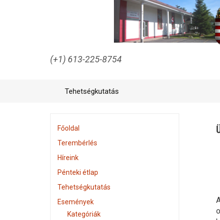
(+1) 613-225-8754
Tehetségkutatás
Főoldal
Terembérlés
Híreink
Pénteki étlap
Tehetségkutatás
A
Események
o
Kategóriák