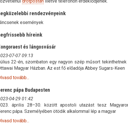
özvetlenül
drótpostán
illetve telefonon érdeklődjenek.
Legközelebbi rendezvényeink
incsenek események
egfrissebb híreink
ongoraest és lángosvásár
023-07-07
09:13
úlius 22-én, szombaton egy nagyon szép műsort tekinthetnek
ttawai Magyar Házban. Az est fő előadója Abbey Sugars-Keen
lvasd tovább...
erenc pápa Budapesten
023-04-29
01:42
023. április 28–30. között apostoli utazást tesz Magyaro
erenc pápa. Személyében ötödik alkalommal lép a magyar
lvasd tovább...