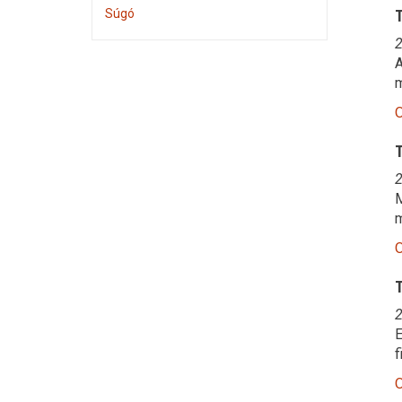
Súgó
T
2
A
m
O
T
2
M
m
O
T
2
E
f
O