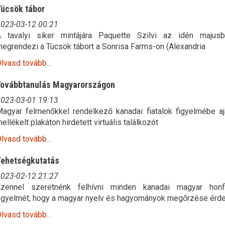
ücsök tábor
023-03-12
00:21
 tavalyi siker mintájára Paquette Szilvi az idén majusb
egrendezi a Tücsök tábort a Sonrisa Farms-on (Alexandria
lvasd tovább...
ovábbtanulás Magyarországon
023-03-01
19:13
agyar felmenőkkel rendelkező kanadai fiatalok figyelmébe aj
ellékelt plakáton hirdetett virtuális találkozót
lvasd tovább...
ehetségkutatás
023-02-12
21:27
zennel szeretnénk felhívni minden kanadai magyar honfi
igyelmét, hogy a magyar nyelv és hagyományok megőrzése érd
lvasd tovább...