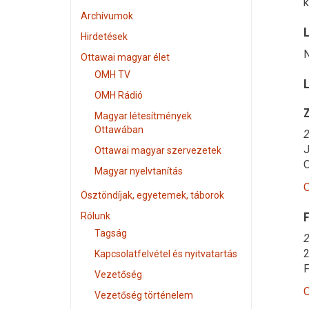
k
Archívumok
Hirdetések
N
Ottawai magyar élet
OMH TV
L
OMH Rádió
Z
Magyar létesítmények
Ottawában
2
J
Ottawai magyar szervezetek
O
Magyar nyelvtanítás
O
Ösztöndíjak, egyetemek, táborok
F
Rólunk
Tagság
2
2
Kapcsolatfelvétel és nyitvatartás
F
Vezetőség
O
Vezetőség történelem