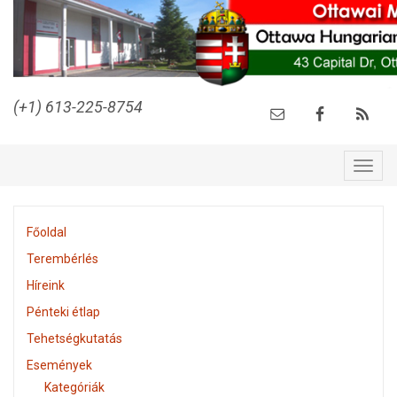
(+1) 613-225-8754
Togg
navig
Főoldal
Terembérlés
Híreink
Pénteki étlap
Tehetségkutatás
Események
Kategóriák