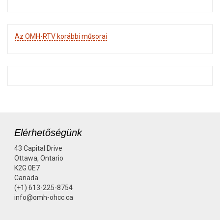
Az OMH-RTV korábbi műsorai
Elérhetőségünk
43 Capital Drive
Ottawa, Ontario
K2G 0E7
Canada
(+1) 613-225-8754
info@omh-ohcc.ca