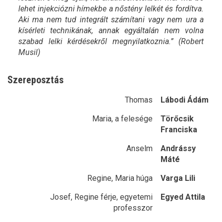
lehet injekciózni hímekbe a nőstény lelkét és fordítva.
Aki ma nem tud integrált számítani vagy nem ura a
kísérleti technikának, annak egyáltalán nem volna
szabad lelki kérdésekről megnyilatkoznia.” (Robert
Musil)
Szereposztás
Thomas
Lábodi Ádám
Maria, a felesége
Törőcsik
Franciska
Anselm
Andrássy
Máté
Regine, Maria húga
Varga Lili
Josef, Regine férje, egyetemi
Egyed Attila
professzor