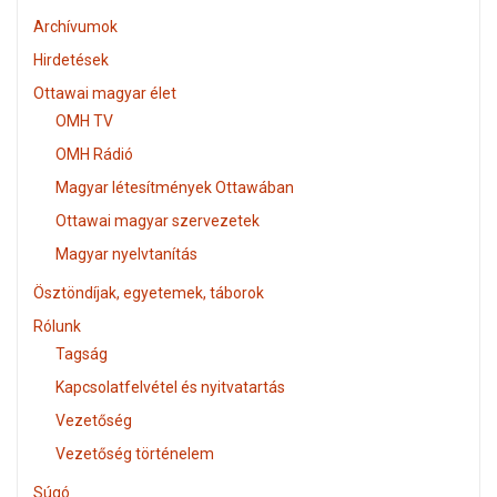
Archívumok
Hirdetések
Ottawai magyar élet
OMH TV
OMH Rádió
Magyar létesítmények Ottawában
Ottawai magyar szervezetek
Magyar nyelvtanítás
Ösztöndíjak, egyetemek, táborok
Rólunk
Tagság
Kapcsolatfelvétel és nyitvatartás
Vezetőség
Vezetőség történelem
Súgó