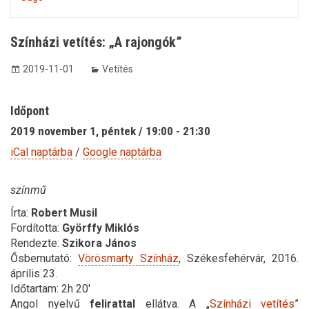
Színházi vetítés: „A rajongók”
2019-11-01
Vetítés
Időpont
2019 november 1, péntek / 19:00 - 21:30
iCal naptárba
/
Google naptárba
színmű
Írta:
Robert Musil
Fordította:
Györffy Miklós
Rendezte:
Szikora János
Ősbemutató:
Vörösmarty Színház
, Székesfehérvár, 2016.
április 23.
Időtartam: 2h 20′
Angol nyelvű
felirattal
ellátva. A „
Színházi vetítés
”