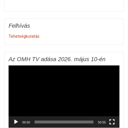
Felhívás
Tehetségkutatás
Az OMH TV adása 2026. május 10-én
Videólejátszó
00:00
50:55