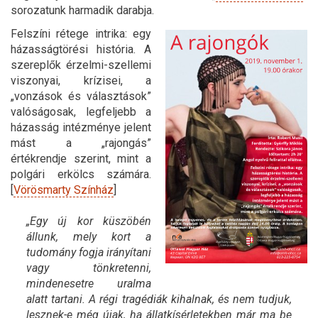
sorozatunk harmadik darabja.
Felszíni rétege intrika: egy
házasságtörési história. A
szereplők érzelmi-szellemi
viszonyai, krízisei, a
„vonzások és választások”
valóságosak, legfeljebb a
házasság intézménye jelent
mást a „rajongás”
értékrendje szerint, mint a
polgári erkölcs számára.
[
Vörösmarty Színház
]
„Egy új kor küszöbén
állunk, mely kort a
tudomány fogja irányítani
vagy tönkretenni,
mindenesetre uralma
alatt tartani. A régi tragédiák kihalnak, és nem tudjuk,
lesznek-e még újak, ha állatkísérletekben már ma be