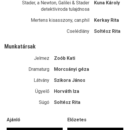
Stader, a Newton, Galilei & Stader
Kuna Károly
detektíviroda tulajdnosa
Mertens kisasszony, can.phil
Kerkay Rita
Cselédlány
Soltész Rita
Munkatársak
Jelmez
Zoób Kati
Dramaturg
Morcsányi géza
Látvány
Szikora János
Ügyelő
Horváth Iza
Súgó
Soltész Rita
Ajánló
Előzetes