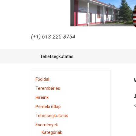
(+1) 613-225-8754
Tehetségkutatás
Főoldal
Terembérlés
J
Híreink
<
Pénteki étlap
Tehetségkutatás
Események
Kategóriák