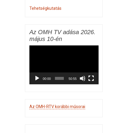
Tehetségkutatás
Az OMH TV adása 2026.
május 10-én
Videólejátszó
00:00
50:55
Az OMH-RTV korábbi műsorai