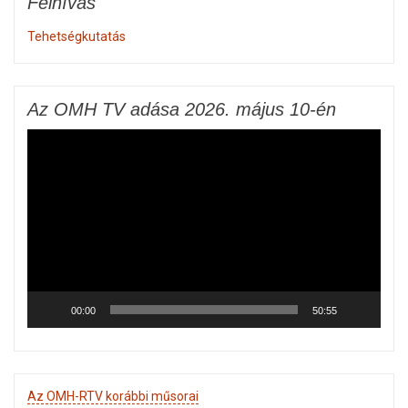
Felhívás
Tehetségkutatás
Az OMH TV adása 2026. május 10-én
Videólejátszó
00:00
50:55
Az OMH-RTV korábbi műsorai