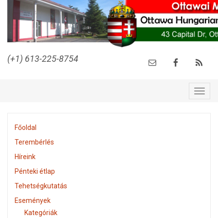
(+1) 613-225-8754
Togg
navig
Főoldal
Terembérlés
Híreink
Pénteki étlap
Tehetségkutatás
Események
Kategóriák