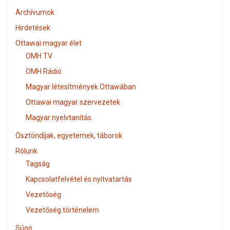
Archívumok
Hirdetések
Ottawai magyar élet
OMH TV
OMH Rádió
Magyar létesítmények Ottawában
Ottawai magyar szervezetek
Magyar nyelvtanítás
Ösztöndíjak, egyetemek, táborok
Rólunk
Tagság
Kapcsolatfelvétel és nyitvatartás
Vezetőség
Vezetőség történelem
Súgó