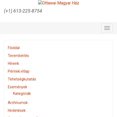
(+1) 613-225-8754
Togg
navig
Főoldal
Terembérlés
Híreink
Pénteki étlap
Tehetségkutatás
Események
Kategóriák
Archívumok
Hirdetések