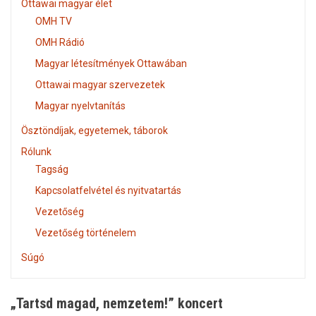
Ottawai magyar élet
OMH TV
OMH Rádió
Magyar létesítmények Ottawában
Ottawai magyar szervezetek
Magyar nyelvtanítás
Ösztöndíjak, egyetemek, táborok
Rólunk
Tagság
Kapcsolatfelvétel és nyitvatartás
Vezetőség
Vezetőség történelem
Súgó
„Tartsd magad, nemzetem!” koncert