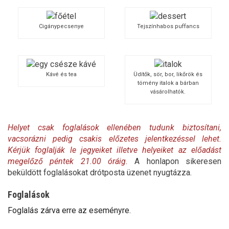
Cigánypecsenye
Tejszínhabos puffancs
Kávé és tea
Üdítők, sör, bor, likőrök és
tömény italok a bárban
vásárolhatók.
Helyet csak foglalások ellenében tudunk biztosítani,
vacsorázni pedig csakis előzetes jelentkezéssel lehet.
Kérjük foglalják le jegyeiket illetve helyeiket az előadást
megelőző péntek 21.00 óráig.
A honlapon sikeresen
beküldött foglalásokat drótposta üzenet nyugtázza.
Foglalások
Foglalás zárva erre az eseményre.