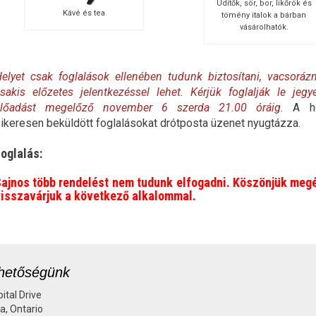
Üdítők, sör, bor, likőrök és
Kávé és tea
tömény italok a bárban
vásárolhatók.
elyet csak foglalások ellenében tudunk biztosítani, vacsoráz
sakis előzetes jelentkezéssel lehet. Kérjük foglalják le jegy
előadást megelőző november 6 szerda 21.00 óráig.
A ho
ikeresen beküldött foglalásokat drótposta üzenet nyugtázza.
oglalás:
ajnos több rendelést nem tudunk elfogadni. Köszönjük megé
isszavárjuk a következő alkalommal.
hetőségünk
ital Drive
a, Ontario