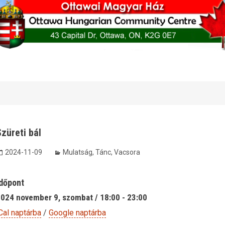
züreti bál
2024-11-09
Mulatság
,
Tánc
,
Vacsora
dőpont
024 november 9, szombat / 18:00 - 23:00
Cal naptárba
/
Google naptárba