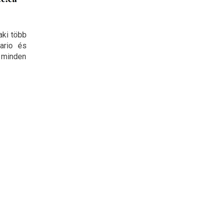
aki több
ario és
y minden