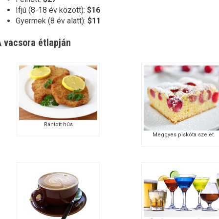
Ifjú (8-18 év között):
$16
Gyermek (8 év alatt):
$11
 vacsora étlapján
Rántott hús
Meggyes piskóta szelet