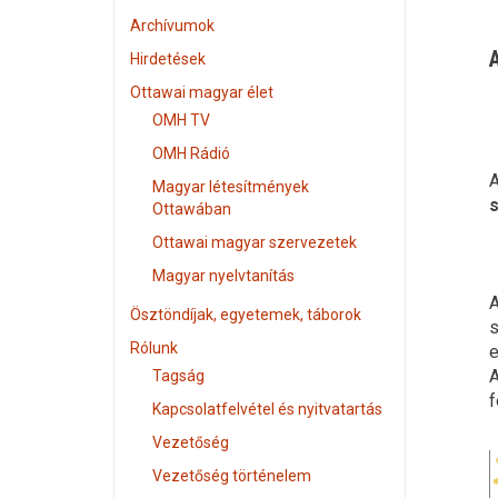
Archívumok
A
Hirdetések
Ottawai magyar élet
OMH TV
OMH Rádió
Magyar létesítmények
Ottawában
Ottawai magyar szervezetek
Magyar nyelvtanítás
A
Ösztöndíjak, egyetemek, táborok
s
Rólunk
e
A
Tagság
f
Kapcsolatfelvétel és nyitvatartás
Vezetőség
Vezetőség történelem