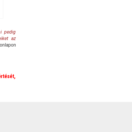
ni pedig
eiket az
nlapon
rtését,