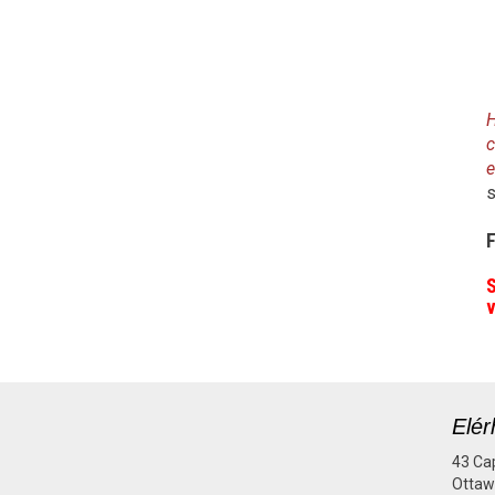
H
c
s
F
S
v
Elér
43 Cap
Ottaw