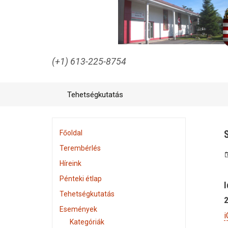
(+1) 613-225-8754
Tehetségkutatás
S
Főoldal
Terembérlés
Híreink
Pénteki étlap
I
Tehetségkutatás
2
Események
i
Kategóriák