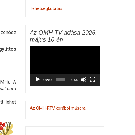
Tehetségkutatás
Az OMH TV adása 2026.
zenész
május 10-én
gyüttes
Videólejátszó
00:00
50:55
OMH). A
ail.com
t lehet
Az OMH-RTV korábbi műsorai