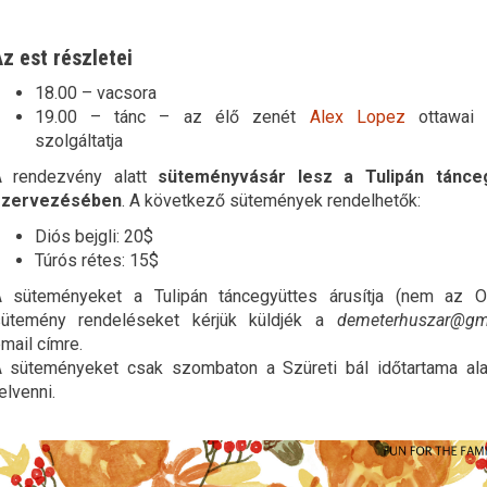
z est részletei
18.00 – vacsora
19.00 – tánc – az élő zenét
Alex Lopez
ottawai 
szolgáltatja
A rendezvény alatt
süteményvásár lesz a Tulipán tánce
szervezésében
. A következő sütemények rendelhetők:
Diós bejgli: 20$
Túrós rétes: 15$
 süteményeket a Tulipán táncegyüttes árusítja (nem az 
ütemény rendeléseket kérjük küldjék a
demeterhuszar@gm
mail címre.
 süteményeket csak szombaton a Szüreti bál időtartama alat
elvenni.