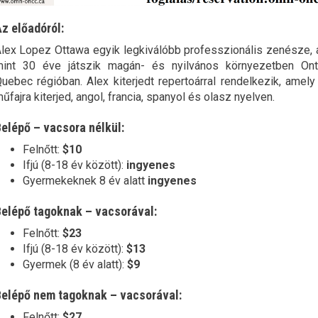
z előadóról:
lex Lopez Ottawa egyik legkiválóbb professzionális zenésze, 
int 30 éve játszik magán- és nyilvános környezetben Ont
uebec régióban. Alex kiterjedt repertoárral rendelkezik, amel
űfajra kiterjed, angol, francia, spanyol és olasz nyelven.
elépő – vacsora nélkül:
Felnőtt:
$10
Ifjú (8-18 év között):
ingyenes
Gyermekeknek 8 év alatt
ingyenes
elépő tagoknak – vacsorával:
Felnőtt:
$23
Ifjú (8-18 év között):
$13
Gyermek (8 év alatt):
$9
elépő nem tagoknak – vacsorával:
Felnőtt:
$27