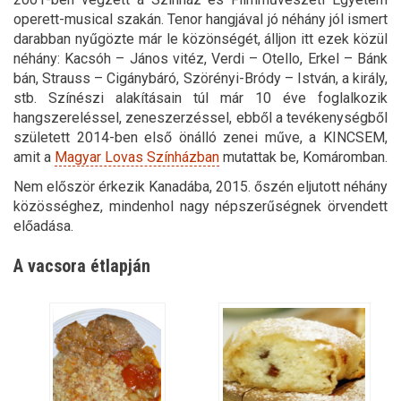
operett-musical szakán. Tenor hangjával jó néhány jól ismert
darabban nyűgözte már le közönségét, álljon itt ezek közül
néhány: Kacsóh – János vitéz, Verdi – Otello, Erkel – Bánk
bán, Strauss – Cigánybáró, Szörényi-Bródy – István, a király,
stb. Színészi alakításain túl már 10 éve foglalkozik
hangszereléssel, zeneszerzéssel, ebből a tevékenységből
született 2014-ben első önálló zenei műve, a KINCSEM,
amit a
Magyar Lovas Színházban
mutattak be, Komáromban.
Nem először érkezik Kanadába, 2015. őszén eljutott néhány
közösséghez, mindenhol nagy népszerűségnek örvendett
előadása.
A vacsora étlapján