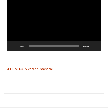
Videólejátszó
00:00
50:55
Az OMH-RTV korábbi műsorai