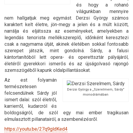
és hogy a rohanó
világunkban mennyire
nem hallgatjuk meg egymást. Derzsi György számos
karaktert kelt életre, jön-megy a jelen és a múlt között,
narrálja és eljátssza az eseményeket, amelyekben a
legendás tenorista mellékszereplő, időnként keresztezi
csak a nagymama útját, akinek életében sokkal fontosabb
szerepet játszik, mint gondolná. Sárdy, a falusi
kántortanítóból lett opera- és operettsztár pályájáról,
életéről gyerekkori ismerős és az újságolvasó rajongó
szemszögéből kapunk oldalpillantásokat.
Az est folyamán
természetesen
Derzsi György a „Szerelmem, Sárdy”
felcsendülnek Sárdy jól
monodrámában
ismert dalai: szól életről,
karrierről, kudarcról és
boldogságról, de szól egy mai ember tragikusan
elmulasztott pillanatairól, a szembenézésről.
https://youtu.be/27q9gldKed4