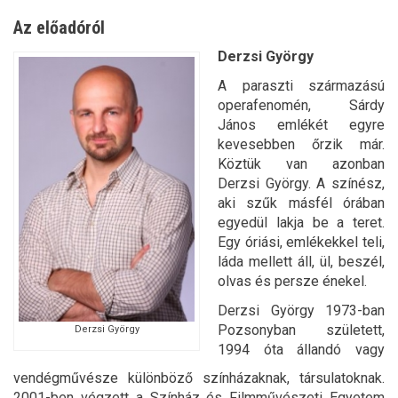
Az előadóról
Derzsi György
A paraszti származású
operafenomén, Sárdy
János emlékét egyre
kevesebben őrzik már.
Köztük van azonban
Derzsi György. A színész,
aki szűk másfél órában
egyedül lakja be a teret.
Egy óriási, emlékekkel teli,
láda mellett áll, ül, beszél,
olvas és persze énekel.
Derzsi György 1973-ban
Pozsonyban született,
Derzsi György
1994 óta állandó vagy
vendégművésze különböző színházaknak, társulatoknak.
2001-ben végzett a Színház és Filmművészeti Egyetem