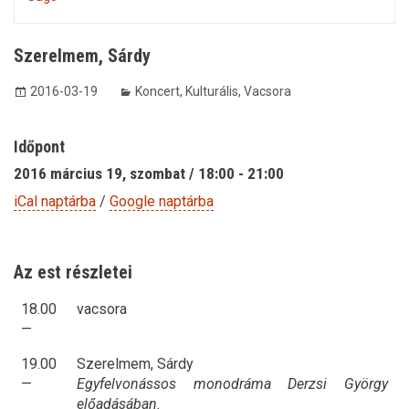
Szerelmem, Sárdy
2016-03-19
Koncert
,
Kulturális
,
Vacsora
Időpont
2016 március 19, szombat / 18:00 - 21:00
iCal naptárba
/
Google naptárba
Az est részletei
18.00
vacsora
—
19.00
Szerelmem, Sárdy
—
Egyfelvonássos monodráma Derzsi György
előadásában.