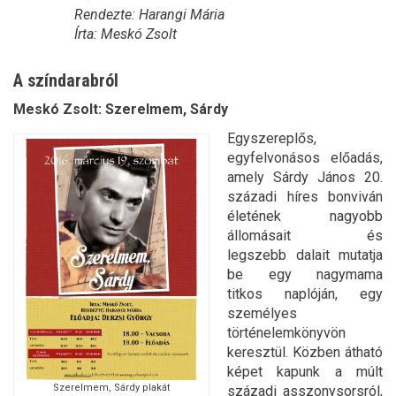
Rendezte: Harangi Mária
Írta: Meskó Zsolt
A színdarabról
Meskó Zsolt: Szerelmem, Sárdy
Egyszereplős,
egyfelvonásos előadás,
amely Sárdy János 20.
századi híres bonviván
életének nagyobb
állomásait és
legszebb dalait mutatja
be egy nagymama
titkos naplóján, egy
személyes
történelemkönyvön
keresztül. Közben átható
képet kapunk a múlt
Szerelmem, Sárdy plakát
századi asszonysorsról,