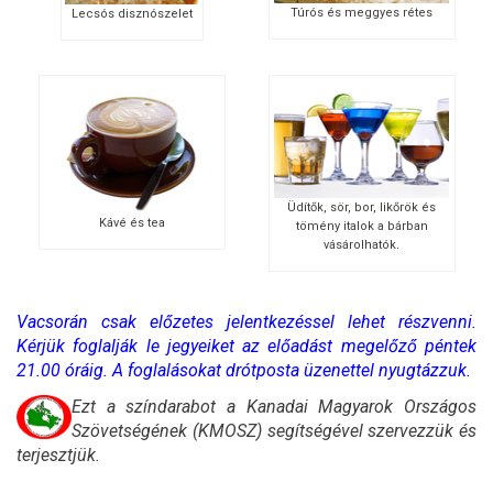
Túrós és meggyes rétes
Lecsós disznószelet
Üdítők, sör, bor, likőrök és
Kávé és tea
tömény italok a bárban
vásárolhatók.
Vacsorán csak előzetes jelentkezéssel lehet részvenni.
Kérjük foglalják le jegyeiket az előadást megelőző péntek
21.00 óráig. A foglalásokat drótposta üzenettel nyugtázzuk.
Ezt a színdarabot a Kanadai Magyarok Országos
Szövetségének (KMOSZ) segítségével szervezzük és
terjesztjük.