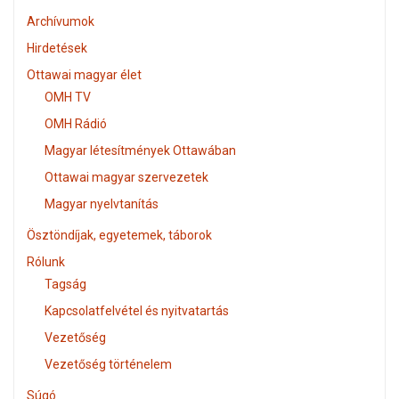
Archívumok
Hirdetések
Ottawai magyar élet
OMH TV
OMH Rádió
Magyar létesítmények Ottawában
Ottawai magyar szervezetek
Magyar nyelvtanítás
Ösztöndíjak, egyetemek, táborok
Rólunk
Tagság
Kapcsolatfelvétel és nyitvatartás
Vezetőség
Vezetőség történelem
Súgó