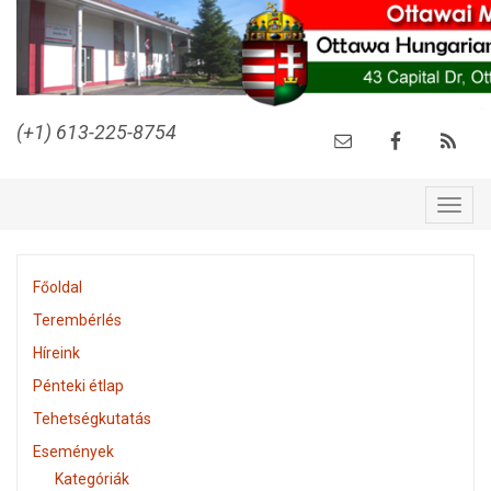
(+1) 613-225-8754
Togg
navig
Főoldal
Terembérlés
Híreink
Pénteki étlap
Tehetségkutatás
Események
Kategóriák