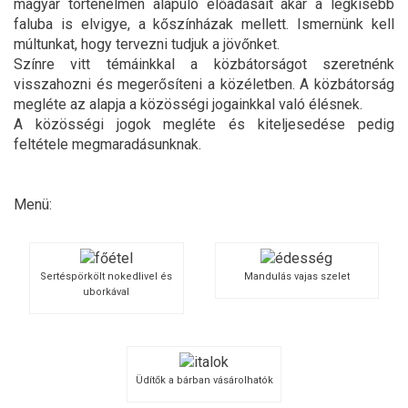
magyar történelmen alapuló előadásait akár a legkisebb
faluba is elvigye, a kőszínházak mellett. Ismernünk kell
múltunkat, hogy tervezni tudjuk a jövőnket.
Színre vitt témáinkkal a közbátorságot szeretnénk
visszahozni és megerősíteni a közéletben. A közbátorság
megléte az alapja a közösségi jogainkkal való élésnek.
A közösségi jogok megléte és kiteljesedése pedig
feltétele megmaradásunknak.
Menü:
Sertéspörkölt nokedlivel és
Mandulás vajas szelet
uborkával
Üdítők a bárban vásárolhatók