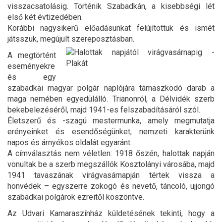
visszacsatolásig. Történik Szabadkán, a kisebbségi lét
első két évtizedében.
Korábbi nagysikerű előadásunkat felújítottuk és ismét
játsszuk, megújult szereposztásban.
A megtörtént
eseményekre
és egy
szabadkai magyar polgár naplójára támaszkodó darab a
maga nemében egyedülálló. Trianonról, a Délvidék szerb
bekebelezéséről, majd 1941-es felszabadításáról szól.
Életszerű és -szagú mestermunka, amely megmutatja
erényeinket és esendőségünket, nemzeti karakterünk
napos és árnyékos oldalát egyaránt.
A címválasztás nem véletlen: 1918 őszén, halottak napján
vonultak be a szerb megszállók Kosztolányi városába, majd
1941 tavaszának virágvasárnapján tértek vissza a
honvédek – egyszerre zokogó és nevető, táncoló, ujjongó
szabadkai polgárok ezreitől köszöntve.
Az Udvari Kamaraszínház küldetésének tekinti, hogy a