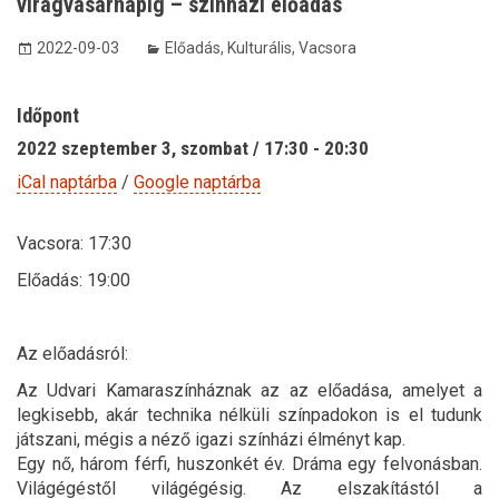
virágvasárnapig – színházi előadás
2022-09-03
Előadás
,
Kulturális
,
Vacsora
Időpont
2022 szeptember 3, szombat / 17:30 - 20:30
iCal naptárba
/
Google naptárba
Vacsora: 17:30
Előadás: 19:00
Az előadásról:
Az Udvari Kamaraszínháznak az az előadása, amelyet a
legkisebb, akár technika nélküli színpadokon is el tudunk
játszani, mégis a néző igazi színházi élményt kap.
Egy nő, három férfi, huszonkét év. Dráma egy felvonásban.
Világégéstől világégésig. Az elszakítástól a