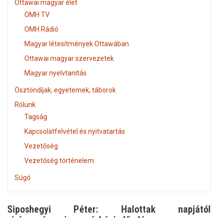
Ottawai magyar élet
OMH TV
OMH Rádió
Magyar létesítmények Ottawában
Ottawai magyar szervezetek
Magyar nyelvtanítás
Ösztöndíjak, egyetemek, táborok
Rólunk
Tagság
Kapcsolatfelvétel és nyitvatartás
Vezetőség
Vezetőség történelem
Súgó
Siposhegyi Péter: Halottak napjától