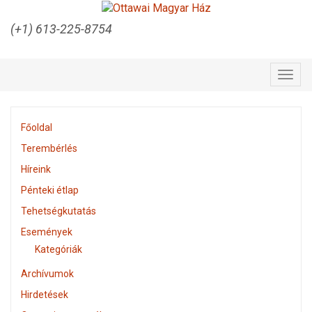
(+1) 613-225-8754
Togg
navig
Főoldal
Terembérlés
Híreink
Pénteki étlap
Tehetségkutatás
Események
Kategóriák
Archívumok
Hirdetések