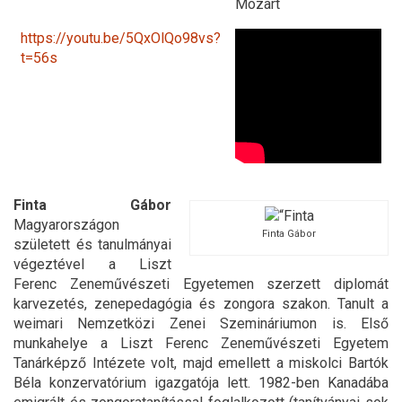
Mozart
https://youtu.be/5QxOlQo98vs?
t=56s
Finta Gábor
Magyarországon
Finta Gábor
született és tanulmányai
végeztével a Liszt
Ferenc Zeneművészeti Egyetemen szerzett diplomát
karvezetés, zenepedagógia és zongora szakon. Tanult a
weimari Nemzetközi Zenei Szemináriumon is. Első
munkahelye a Liszt Ferenc Zeneművészeti Egyetem
Tanárképző Intézete volt, majd emellett a miskolci Bartók
Béla konzervatórium igazgatója lett. 1982-ben Kanadába