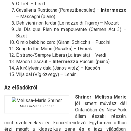
O Lieb – Liszt
Cavalleria Rusticana (Parasztbecsület) –
Intermezzo
– Mascagni (piano)
Deh vieni non tardar (Le nozze di Figaro) – Mozart
Je Dis que Rien ne m’epouvante (Carmen Act 3) –
Bizet
O mio babbino caro (Gianni Schicchi) – Puccini
Song to the Moon (Rusalka) – Dvorak
É strano/Sempre Libera (La traviata) – Verdi
Manon Lescaut –
Intermezzo
Puccini (piano)
A királyleány dala (János vitéz) – Kacsóh
Vilja dal (Víg özvegy) – Lehár
Az előadókról
Shriner Melissa-Marie
jól ismert művész dél
Melissa-Marie Shriner
Ontarióban és New York
állam északi részén,
mint szólóénekes és koncertrendező. Egyformán otthon
érzi magát a klasszikus zene és a jazz világában.