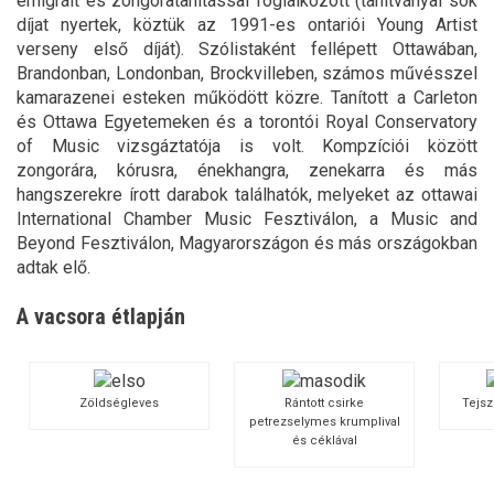
emigrált és zongoratanítással foglalkozott (tanítványai sok
díjat nyertek, köztük az 1991-es ontariói Young Artist
verseny első díját). Szólistaként fellépett Ottawában,
Brandonban, Londonban, Brockvilleben, számos művésszel
kamarazenei esteken működött közre. Tanított a Carleton
és Ottawa Egyetemeken és a torontói Royal Conservatory
of Music vizsgáztatója is volt. Kompzíciói között
zongorára, kórusra, énekhangra, zenekarra és más
hangszerekre írott darabok találhatók, melyeket az ottawai
International Chamber Music Fesztiválon, a Music and
Beyond Fesztiválon, Magyarországon és más országokban
adtak elő.
A vacsora étlapján
Zöldségleves
Rántott csirke
Tejs
petrezselymes krumplival
és céklával