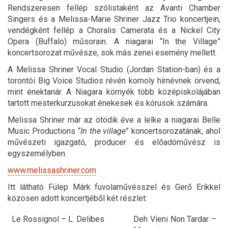
Rendszeresen fellép szólistaként az Avanti Chamber
Singers és a Melissa-Marie Shriner Jazz Trio koncertjein,
vendégként fellép a Choralis Camerata és a Nickel City
Opera (Buffalo) műsorain. A niagarai “In the Village”
koncertsorozat művésze, sok más zenei esemény mellett.
A Melissa Shriner Vocal Studio (Jordan Station-ban) és a
torontói Big Voice Studios révén komoly hírnévnek örvend,
mint énektanár. A Niagara környék több középiskolájában
tartott mesterkurzusokat énekesek és kórusok számára.
Melissa Shriner már az ötödik éve a lelke a niagarai Belle
Music Productions “
In the village
” koncertsorozatának, ahol
művészeti igazgató, producer és előadóművész is
egyszemélyben.
www.melissashriner.com
Itt látható Fülep Márk fuvolaművésszel és Gerő Erikkel
közösen adott koncertjéből két részlet:
Le Rossignol – L. Delibes
Deh Vieni Non Tardar –