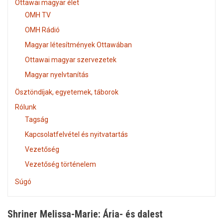
Ottawai magyar élet
OMH TV
OMH Rádió
Magyar létesítmények Ottawában
Ottawai magyar szervezetek
Magyar nyelvtanítás
Ösztöndíjak, egyetemek, táborok
Rólunk
Tagság
Kapcsolatfelvétel és nyitvatartás
Vezetőség
Vezetőség történelem
Súgó
Shriner Melissa-Marie: Ária- és dalest