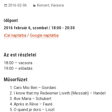
2016-02-06
Koncert
,
Vacsora
Időpont
2016 február 6, szombat / 18:00 - 20:30
iCal naptárba
/
Google naptárba
Az est részletei
18.00 — vacsora
19.00 — előadás
Műsorfüzet
Caro Mio Ben – Giordani
I know that my Redeemer Liveth (Messiah) – Handel
Ave Maria – Schubert
Après in Rêve – Fauré
O quand je dors – Liszt