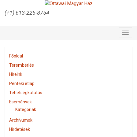
(+1) 613-225-8754
Togg
navig
Főoldal
Terembérlés
Híreink
Pénteki étlap
Tehetségkutatás
Események
Kategóriák
Archívumok
Hirdetések