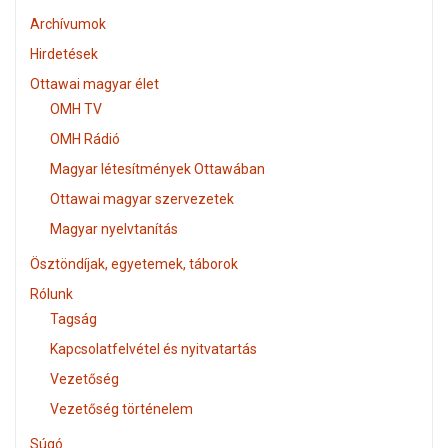
Archívumok
Hirdetések
Ottawai magyar élet
OMH TV
OMH Rádió
Magyar létesítmények Ottawában
Ottawai magyar szervezetek
Magyar nyelvtanítás
Ösztöndíjak, egyetemek, táborok
Rólunk
Tagság
Kapcsolatfelvétel és nyitvatartás
Vezetőség
Vezetőség történelem
Súgó