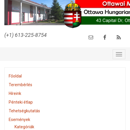
(+1) 613-225-8754
Togg
navig
Főoldal
Terembérlés
Híreink
Pénteki étlap
Tehetségkutatás
Események
Kategóriák