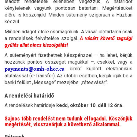
leadott rendelések ellenében végezzük. A határidőt
kénytelenek vagyunk pontosan betartani. Megértésüket
előre is köszönjük! Minden sütemény szigorúan a Házban
készül.
Minden adagot előre csomagolunk. A vásár időtartama csak
a rendelések felvételére szolgál.
A vásárt követő tagsági
gyűlés allat nincs kiszolgálás!
A süteményért fizethetnek készpénzzel — ha lehet, kérjük
hozzanak pontos összeget magukkal –, csekkel, vagy a
címre küldött elektronikus
átutalással (e-Transfer). Az utóbbi esetben, kérjük írják be a
banki felület „Message” mezejébe: „rétesvásár”.
A rendelési határidő
A rendelések határideje
kedd, október 10. déli 12 óra
.
Sajnos több rendelést nem tudunk elfogadni. Köszönjük
megértését, visszavárjuk a következő alkalommal.
Rétesek