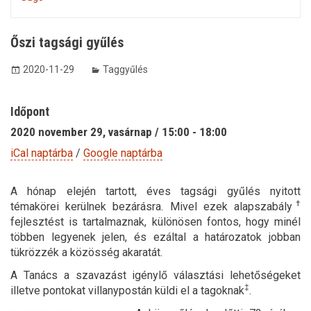
Őszi tagsági gyűlés
2020-11-29
Taggyűlés
Időpont
2020 november 29, vasárnap / 15:00 - 18:00
iCal naptárba
/
Google naptárba
A hónap elején tartott, éves tagsági gyűlés nyitott
†
témakörei kerülnek bezárásra. Mivel ezek alapszabály
fejlesztést is tartalmaznak, különösen fontos, hogy minél
többen legyenek jelen, és ezáltal a határozatok jobban
tükrözzék a közösség akaratát.
A Tanács a szavazást igénylő választási lehetőségeket
‡
illetve pontokat villanypostán küldi el a tagoknak
.