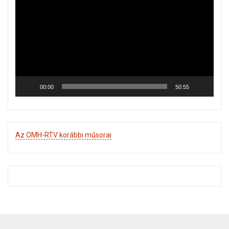
00:00
50:55
Az OMH-RTV korábbi műsorai