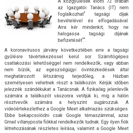
A közgyűlések előtti 72 órában
az Igazgatói Tanács (IT) nem
*
foglalkozhat
tagsági díjak
bevételével és elfogadásával.
Arra kér mindenkit, hogy ne
halogassa tagsági díjának
**
befizetését
.
A koronavírusos járvány következtében erre a tagsági
gyűlésre távértekezéssel kerül sor. Számítógépes
csatlakozási lehetőséggel nem rendelkezők, vagy abban
nem bízók, az egészségügyi óvintézkedések által
meghatározott létszámig terjedőleg, a Házban
személyesen vehetnek részt a találkozón. Kérjük időben
jelezzék szándékukat a Tanácsnak. A fizikailag jelenlevők
számára a találkozót vászonra vetítjük ki, míg a hálón
résztvevők számára a helyszínt sugározzuk. A
videóértekezlethez a Google Meet alkalmazás szükséges.
Ebbe bekapcsolódni csak Google témaszámmal, azaz
Gmail villanyposta fiókkal rendelkezők tudnak. Egy ilyen fiók
létrehozásának részletes leírása, valamint a Google Meet