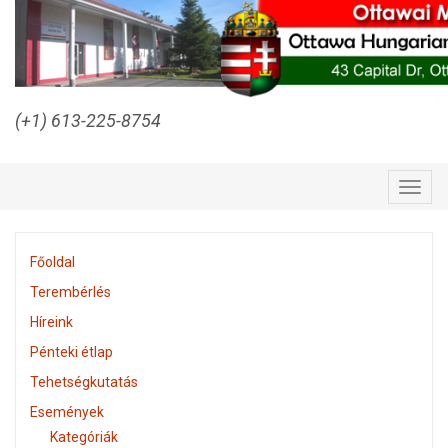
(+1) 613-225-8754
Togg
navig
Főoldal
Terembérlés
Híreink
Pénteki étlap
Tehetségkutatás
Események
Kategóriák