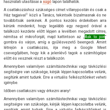
használati utasításai a
súgó
lapon találhatók.
A csatlakozáshoz szükséges címet villanypostán és csak a
‡
Ház tagjaival
közli a Tanács, tekintsék bizalmasnak és ne
továbbítsák senkinek. A pontos kezdés érdekében arra
kérünk mindenkit, hogy legalább egy negyed órával a
találkozó kezdete előtt lépjen a levélben megadott címre,
némítsa el mikrofonját, majd kattintson az „
Ask to join
”
gombra és várjon, amíg a gyűlésvezető beengedi. Amint
létrejön a csatlakozás, írja meg a Google Meet
csevegőjében, hogy kik a jelenlévő tagok a számítógépe
előtt és vesznek részt a találkozón.
Amennyiben valamilyen számítástechnikai vagy távközlési
segítségre van szüksége, kérjük lépjen kapcsolatba velünk,
segítünk amint tudunk. Erre a virtuális felkészítőinket veheti
igénybe.
Időben csatlakozni vagy érkezni arany!
Amennyiben valamilyen számítástechnikai vagy távközlési
segítségre van szüksége, kérjük lépjen kapcsolatba velünk,
segítünk amint tudunk. Erre a virtuális felkészítőinket is