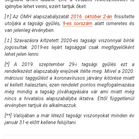
igénybe lehet venni, ezért tartjuk őket.
[
†
] Az OMH alapszabályzatát
2016. október 2-án
frissítette
utoljára a tagsági gyűlés,
9-es sorszám
alatt ismeretes és
van jelenleg érvényben.
[
‡
] Szavazásra kiﬁzetett 2020-es tagsági viszonnyal bírók
jogosultak. 2019-es lejárt tagsággal csak megﬁgyelőként
lehet jelen lenni.
[*] A 2019. szeptember 29-i tagsági gyűlés ezt a
rendelkezést alapszabály erejűnek ítélte meg. Mivel a 2020.
márciusi taggyűlést a koronavírusos járvány kitörése miatt
el kellett halasztani, ezen rendelet pontos megfogalmazása
még mindig a tagság jóváhagyására vár ami miatt még
nincs a hivatalos alapszabályba iktatva. Ettől függetlenül
érvényben tartjuk és alkalmazzuk.
[**] Valójában a már létező tagsági viszonyokat minden év
január 31-e előtt kellene felújítani.