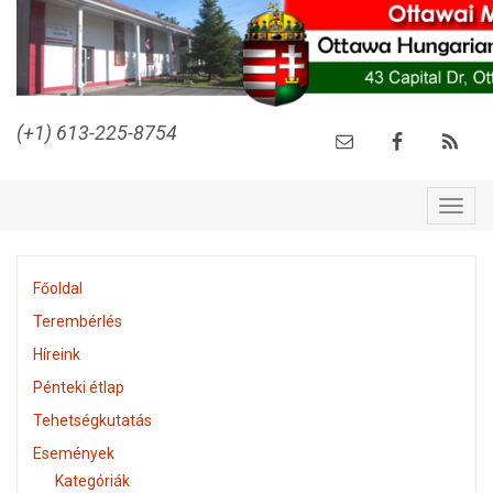
(+1) 613-225-8754
Togg
navig
Főoldal
Terembérlés
Híreink
Pénteki étlap
Tehetségkutatás
Események
Kategóriák