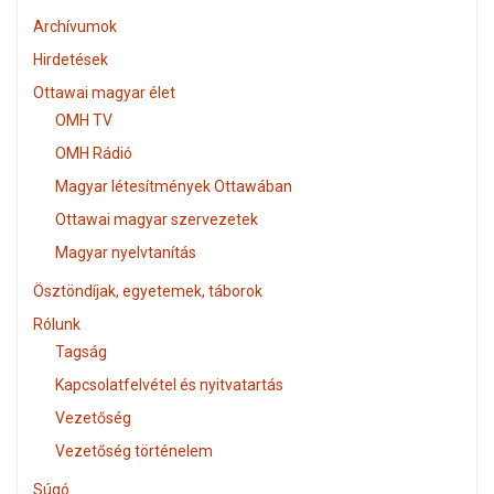
Archívumok
Hirdetések
Ottawai magyar élet
OMH TV
OMH Rádió
Magyar létesítmények Ottawában
Ottawai magyar szervezetek
Magyar nyelvtanítás
Ösztöndíjak, egyetemek, táborok
Rólunk
Tagság
Kapcsolatfelvétel és nyitvatartás
Vezetőség
Vezetőség történelem
Súgó