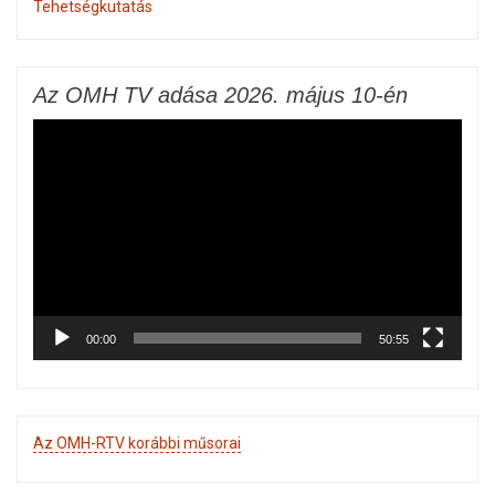
Tehetségkutatás
Az OMH TV adása 2026. május 10-én
Videólejátszó
00:00
50:55
Az OMH-RTV korábbi műsorai