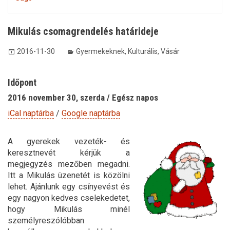
Mikulás csomagrendelés határideje
2016-11-30
Gyermekeknek
,
Kulturális
,
Vásár
Időpont
2016 november 30, szerda / Egész napos
iCal naptárba
/
Google naptárba
A gyerekek vezeték- és
keresztnevét kérjük a
megjegyzés mezőben megadni.
Itt a Mikulás üzenetét is közölni
lehet. Ajánlunk egy csínyevést és
egy nagyon kedves cselekedetet,
hogy Mikulás minél
személyreszólóbban