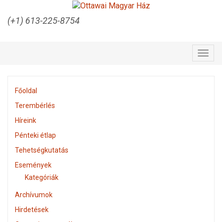
(+1) 613-225-8754
Togg
navig
Főoldal
Terembérlés
Híreink
Pénteki étlap
Tehetségkutatás
Események
Kategóriák
Archívumok
Hirdetések