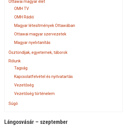
Ottawai magyar élet
OMH TV
OMH Rádió
Magyar létesítmények Ottawában
Ottawai magyar szervezetek
Magyar nyelvtanítás
Ösztöndíjak, egyetemek, táborok
Rólunk
Tagság
Kapcsolatfelvétel és nyitvatartás
Vezetőség
Vezetőség történelem
Súgó
Lángosvásár – szeptember