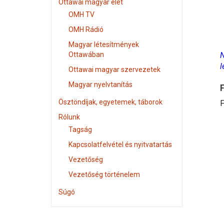
Ottawai magyar élet
OMH TV
OMH Rádió
Magyar létesítmények
Ottawában
N
l
Ottawai magyar szervezetek
Magyar nyelvtanítás
F
Ösztöndíjak, egyetemek, táborok
F
Rólunk
Tagság
Kapcsolatfelvétel és nyitvatartás
Vezetőség
Vezetőség történelem
Súgó