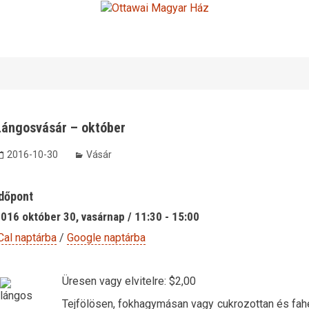
Lángosvásár – október
2016-10-30
Vásár
dőpont
016 október 30, vasárnap / 11:30 - 15:00
Cal naptárba
/
Google naptárba
Üresen vagy elvitelre: $2,00
Tejfölösen, fokhagymásan vagy cukrozottan és fah