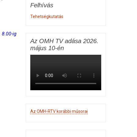
Felhívás
Tehetségkutatás
 8.00-ig
Az OMH TV adása 2026.
május 10-én
Az OMH-RTV korábbi műsorai