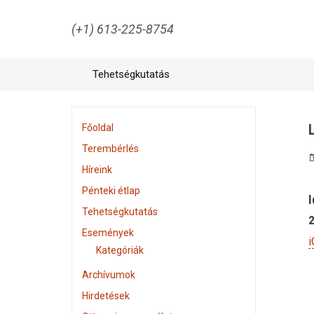
(+1) 613-225-8754
Tehetségkutatás
Főoldal
Terembérlés
Híreink
Pénteki étlap
I
Tehetségkutatás
2
Események
i
Kategóriák
Archívumok
Hirdetések