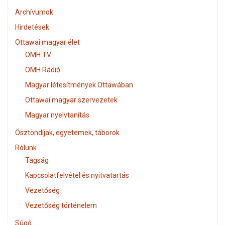
Archívumok
Hirdetések
Ottawai magyar élet
OMH TV
OMH Rádió
Magyar létesítmények Ottawában
Ottawai magyar szervezetek
Magyar nyelvtanítás
Ösztöndíjak, egyetemek, táborok
Rólunk
Tagság
Kapcsolatfelvétel és nyitvatartás
Vezetőség
Vezetőség történelem
Súgó