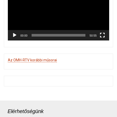
00:00
50:55
Az OMH-RTV korábbi műsorai
Elérhetőségünk