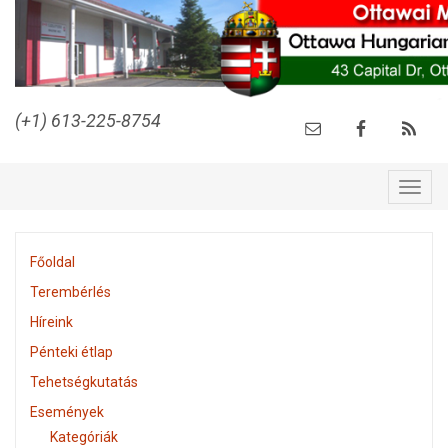
(+1) 613-225-8754
Togg
navig
Főoldal
Terembérlés
Híreink
Pénteki étlap
Tehetségkutatás
Események
Kategóriák