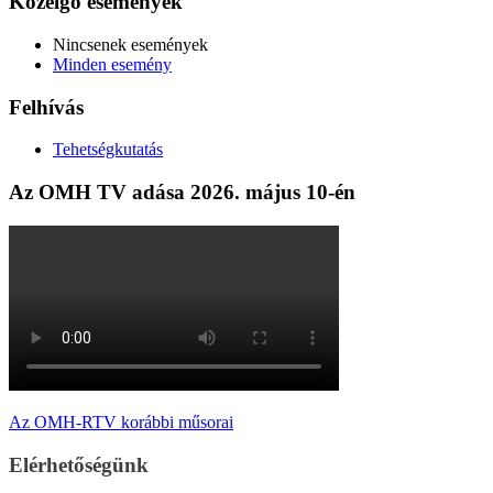
Közelgő események
Nincsenek események
Minden esemény
Felhívás
Tehetségkutatás
Az OMH TV adása 2026. május 10-én
Az OMH-RTV korábbi műsorai
Elérhetőségünk