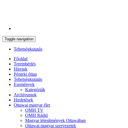
Toggle navigation
Tehetségkutatás
Főoldal
Terembérlés
Híreink
Pénteki étlap
Tehetségkutatás
Események
Kategóriák
Archívumok
Hirdetések
Ottawai magyar élet
OMH TV
OMH Rádió
Magyar létesítmények Ottawában
Ottawai magyar szervezetek