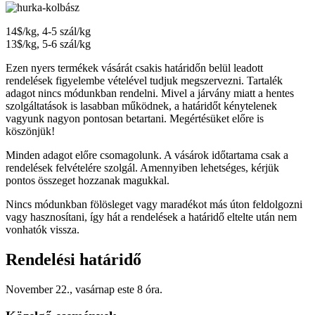
14$/kg, 4-5 szál/kg
13$/kg, 5-6 szál/kg
Ezen nyers termékek vásárát csakis határidőn belül leadott
rendelések figyelembe vételével tudjuk megszervezni. Tartalék
adagot nincs módunkban rendelni. Mivel a járvány miatt a hentes
szolgáltatások is lasabban működnek, a határidőt kénytelenek
vagyunk nagyon pontosan betartani. Megértésüket előre is
köszönjük!
Minden adagot előre csomagolunk. A vásárok időtartama csak a
rendelések felvételére szolgál. Amennyiben lehetséges, kérjük
pontos összeget hozzanak magukkal.
Nincs módunkban fölösleget vagy maradékot más úton feldolgozni
vagy hasznosítani, így hát a rendelések a határidő eltelte után nem
vonhatók vissza.
Rendelési határidő
November 22., vasárnap este 8 óra.