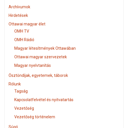
Archívumok
Hirdetések
Ottawai magyar élet
OMH TV
OMH Rádió
Magyar létesítmények Ottawában
Ottawai magyar szervezetek
Magyar nyelvtanítás
Ösztöndíjak, egyetemek, táborok
Rólunk
Tagság
Kapcsolatfelvétel és nyitvatartás
Vezetőség
Vezetőség történelem
Súgó