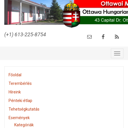
(+1) 613-225-8754
Togg
navig
Főoldal
Terembérlés
Híreink
Pénteki étlap
Tehetségkutatás
Események
Kategóriák