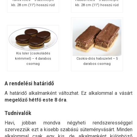
kb. 28 cm (11″) hosszú rúd
kb. 28 cm (11″) hosszú rúd
Kis Isler (csokoládés
Csokis-diós habszelet – 5
krémmel) – 4 darabos
darabos csomag
csomag
A rendelési határidő
A határidő alkalmanként változhat. Ez alkalommal a vásárt
megelőző hétfő este 8 óra
.
Tudnivalók
Havi, jobban mondva négyheti rendszerességgel
szervezzük ezt a kisebb szabású süteményvásárt. Minden
alkalommal csak egy kis, de alkalmanként különböző