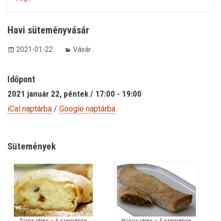
Havi süteményvásár
2021-01-22
Vásár
Időpont
2021 január 22, péntek / 17:00 - 19:00
iCal naptárba
/
Google naptárba
Sütemények
Túrós rétes – 5 személyre
Húsos rétes – 5 személyre