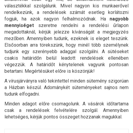
választékkal szolgálunk. Mivel nagyon kis munkaerővel
rendelkezünk, a rendelések számát esetleg korlátozni
fogjuk, ha azok nagyon felhalmozódnak. Ha
nagyobb
mennyiséget
szeretne rendelni a rendelési űrlapon
megadottaknál, kérjük jelezze kívánságát a megjegyzés
mezőben. Amennyiben tudunk, ezeknek is eleget teszünk.
Elsősorban arra törekszünk, hogy minél több személynek
tudjunk egy szerényebb adaggal szolgálni. A sütéseket
csakis határidőn belül leadott rendelések ellenében
végezzük. A határidőt kénytelenek vagyunk pontosan
betartani. Megértésüket előre is köszönjük!
A vírusjárványra való tekintettel minden sütemény szigorúan
a Házban készül. Adománykét süteményeket sajnos nem
tudunk elfogadni.
Minden adagot előre csomagolunk. A vásárok időtartama
csak a rendelések felvételére szolgál. Amennyiben
lehetséges, kérjük pontos összeget hozzanak magukkal.