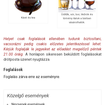
Üdítők, sör, bor, likőrök és
Kávé és tea
tömény italok a bárban
vásárolhatók.
Helyet csak foglalások ellenében tudunk biztosítani,
vacsorázni pedig csakis előzetes jelentkezéssel lehet.
Kérjük foglalják le jegyeiket az előadást megelőző péntek
21.00 óráig.
A honlapon sikeresen beküldött foglalásokat
drótposta üzenet nyugtázza.
Foglalások
Foglalás zárva erre az eseményre.
Közelgő események
Nincsenek események