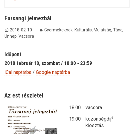
Farsangi jelmezbál
2018-02-10
Gyermekeknek
,
Kulturális
,
Mulatság
,
Tánc
,
Ünnep
,
Vacsora
Időpont
2018 február 10, szombat / 18:00 - 23:59
iCal naptárba
/
Google naptárba
Az est részletei
18.00
vacsora
#
19.00
közönségdíj
kiosztás