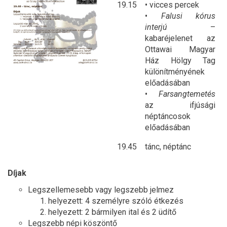
19.15
• vicces percek
•
Falusi kórus
interjú
–
kabaréjelenet az
Ottawai Magyar
Ház Hölgy Tag
különítményének
előadásában
•
Farsangtemetés
az ifjúsági
néptáncosok
előadásában
19.45
tánc, néptánc
Díjak
Legszellemesebb vagy legszebb jelmez
helyezett: 4 személyre szóló étkezés
helyezett: 2 bármilyen ital és 2 üdítő
Legszebb népi köszöntő