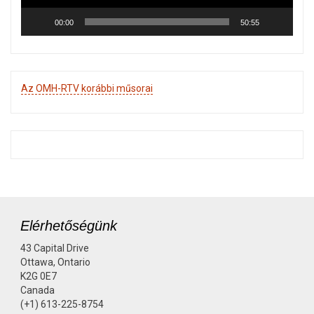
00:00
50:55
Az OMH-RTV korábbi műsorai
Elérhetőségünk
43 Capital Drive
Ottawa, Ontario
K2G 0E7
Canada
(+1) 613-225-8754