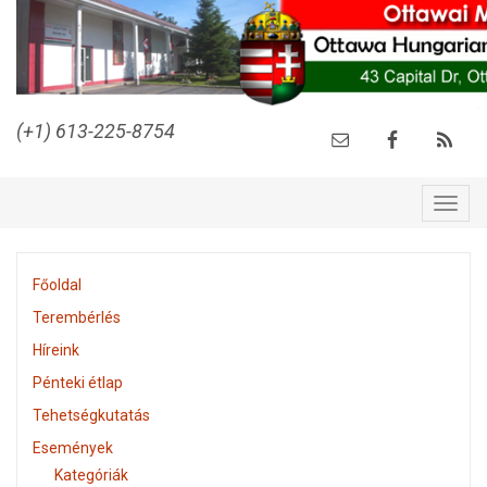
(+1) 613-225-8754
Togg
navig
Főoldal
Terembérlés
Híreink
Pénteki étlap
Tehetségkutatás
Események
Kategóriák