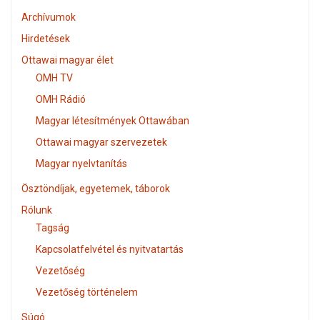
Archívumok
Hirdetések
Ottawai magyar élet
OMH TV
OMH Rádió
Magyar létesítmények Ottawában
Ottawai magyar szervezetek
Magyar nyelvtanítás
Ösztöndíjak, egyetemek, táborok
Rólunk
Tagság
Kapcsolatfelvétel és nyitvatartás
Vezetőség
Vezetőség történelem
Súgó