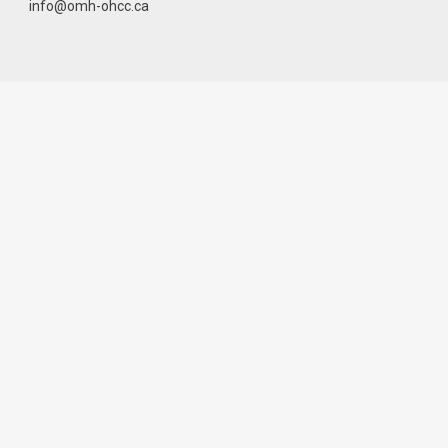
info@omh-ohcc.ca