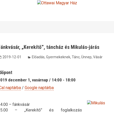
ánkvásár, „Kerekítő”, táncház és Mikulás-járás
2019-12-01
Előadás
,
Gyermekeknek
,
Tánc
,
Ünnep
,
Vásár
dőpont
019 december 1, vasárnap / 14:00 - 18:00
Cal naptárba
/
Google naptárba
4.00 – fánkvásár
15.00 – „Kerekítő” és foglalkozás