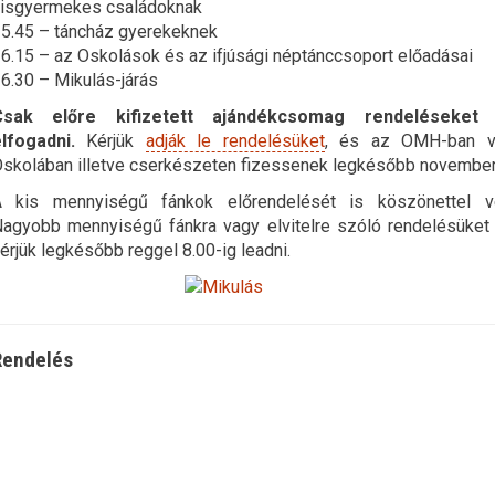
isgyermekes családoknak
5.45 – táncház gyerekeknek
6.15 – az Oskolások és az ifjúsági néptánccsoport előadásai
6.30 – Mikulás-járás
Csak előre kifizetett ajándékcsomag rendeléseket 
lfogadni.
Kérjük
adják le rendelésüket
, és az OMH-ban v
skolában illetve cserkészeten fizessenek legkésőbb november
 kis mennyiségű fánkok előrendelését is köszönettel v
agyobb mennyiségű fánkra vagy elvitelre szóló rendelésüket
érjük legkésőbb reggel 8.00-ig leadni.
Rendelés