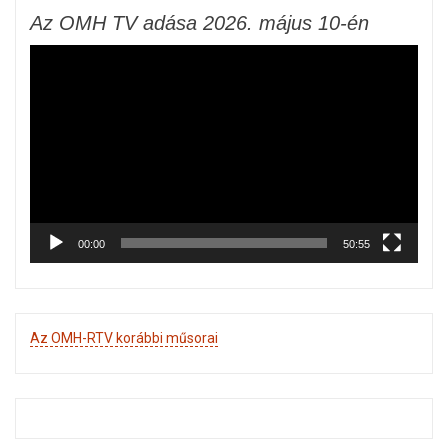
Az OMH TV adása 2026. május 10-én
Videólejátszó
00:00
50:55
Az OMH-RTV korábbi műsorai