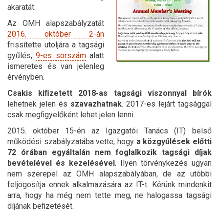
akaratát.
Az OMH alapszabályzatát
2016. október 2-án
frissítette utoljára a tagsági
gyűlés,
9-es sorszám
alatt
ismeretes és van jelenleg
érvényben.
Csakis kiﬁzetett 2018-as tagsági viszonnyal bírók
lehetnek jelen és
szavazhatnak
. 2017-es lejárt tagsággal
csak megﬁgyelőként lehet jelen lenni.
2015. október 15-én az Igazgatói Tanács (IT) belső
működési szabályzatába vette, hogy
a közgyűlések előtti
72 órában egyáltalán nem foglalkozik tagsági díjak
bevételével és kezelésével
. Ilyen törvénykezés ugyan
nem szerepel az OMH alapszabályában, de az utóbbi
feljogosítja ennek alkalmazására az IT-t. Kérünk mindenkit
arra, hogy ha még nem tette meg, ne halogassa tagsági
díjának beﬁzetését.