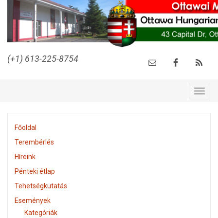
(+1) 613-225-8754
Togg
navig
Főoldal
Terembérlés
Híreink
Pénteki étlap
Tehetségkutatás
Események
Kategóriák