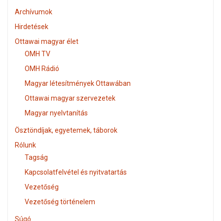
Archívumok
Hirdetések
Ottawai magyar élet
OMH TV
OMH Rádió
Magyar létesítmények Ottawában
Ottawai magyar szervezetek
Magyar nyelvtanítás
Ösztöndíjak, egyetemek, táborok
Rólunk
Tagság
Kapcsolatfelvétel és nyitvatartás
Vezetőség
Vezetőség történelem
Súgó