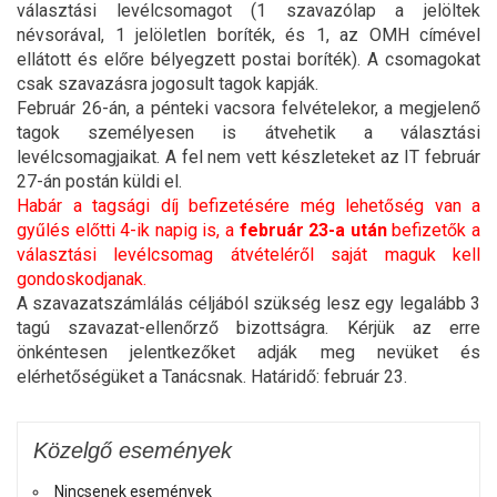
választási levélcsomagot (1 szavazólap a jelöltek
névsorával, 1 jelöletlen boríték, és 1, az OMH címével
ellátott és előre bélyegzett postai boríték). A csomagokat
csak szavazásra jogosult tagok kapják.
Február 26-án, a pénteki vacsora felvételekor, a megjelenő
tagok személyesen is átvehetik a választási
levélcsomagjaikat. A fel nem vett készleteket az IT február
27-án postán küldi el.
Habár a tagsági díj befizetésére még lehetőség van a
gyűlés előtti 4-ik napig is, a
február 23-a után
befizetők a
választási levélcsomag átvételéről saját maguk kell
gondoskodjanak.
A szavazatszámlálás céljából szükség lesz egy legalább 3
tagú szavazat-ellenőrző bizottságra. Kérjük az erre
önkéntesen jelentkezőket adják meg nevüket és
elérhetőségüket a Tanácsnak. Határidő: február 23.
Közelgő események
Nincsenek események