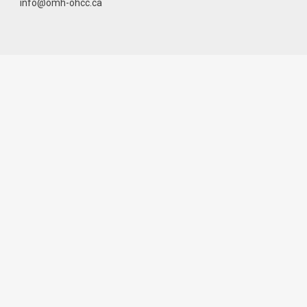
info@omh-ohcc.ca