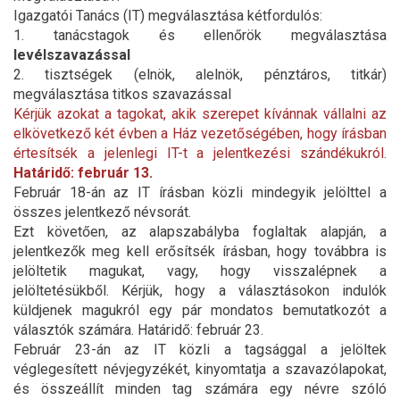
Igazgatói Tanács (IT) megválasztása kétfordulós:
1. tanácstagok és ellenőrök megválasztása
levélszavazással
2. tisztségek (elnök, alelnök, pénztáros, titkár)
megválasztása titkos szavazással
Kérjük azokat a tagokat, akik szerepet kívánnak vállalni az
elkövetkező két évben a Ház vezetőségében, hogy írásban
értesítsék a jelenlegi IT-t a jelentkezési szándékukról.
Határidő: február 13.
Február 18-án az IT írásban közli mindegyik jelölttel a
összes jelentkező névsorát.
Ezt követően, az alapszabályba foglaltak alapján, a
jelentkezők meg kell erősítsék írásban, hogy továbbra is
jelöltetik magukat, vagy, hogy visszalépnek a
jelöltetésükből. Kérjük, hogy a választásokon indulók
küldjenek magukról egy pár mondatos bemutatkozót a
választók számára. Határidő: február 23.
Február 23-án az IT közli a tagsággal a jelöltek
véglegesített névjegyzékét, kinyomtatja a szavazólapokat,
és összeállít minden tag számára egy névre szóló