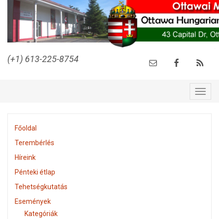
(+1) 613-225-8754
Togg
navig
Főoldal
Terembérlés
Híreink
Pénteki étlap
Tehetségkutatás
Események
Kategóriák