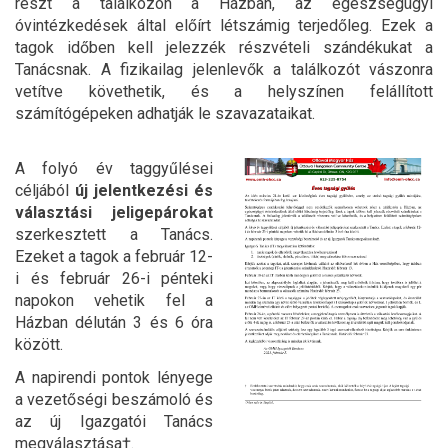
részt a találkozón a Házban, az egészségügyi
óvintézkedések által előírt létszámig terjedőleg. Ezek a
tagok időben kell jelezzék részvételi szándékukat a
Tanácsnak. A fizikailag jelenlevők a találkozót vászonra
vetítve követhetik, és a helyszínen felállított
számítógépeken adhatják le szavazataikat.
A folyó év taggyűlései
céljából
új jelentkezési és
választási jeligepárokat
szerkesztett a Tanács.
Ezeket a tagok a február 12-
i és február 26-i pénteki
napokon vehetik fel a
Házban délután 3 és 6 óra
között.
A napirendi pontok lényege
a vezetőségi beszámoló és
az új Igazgatói Tanács
megválasztása†.