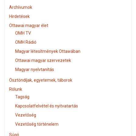
Archívumok
Hirdetések
Ottawai magyar élet
OMH TV
OMH Rádió
Magyar létesítmények Ottawában
Ottawai magyar szervezetek
Magyar nyelvtanítás
Ösztöndíjak, egyetemek, táborok
Rólunk
Tagság
Kapcsolatfelvétel és nyitvatartás
Vezetőség
Vezetőség történelem
Súgó