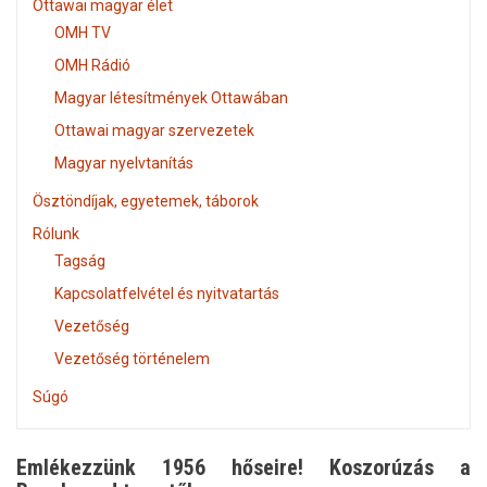
Ottawai magyar élet
OMH TV
OMH Rádió
Magyar létesítmények Ottawában
Ottawai magyar szervezetek
Magyar nyelvtanítás
Ösztöndíjak, egyetemek, táborok
Rólunk
Tagság
Kapcsolatfelvétel és nyitvatartás
Vezetőség
Vezetőség történelem
Súgó
Emlékezzünk 1956 hőseire! Koszorúzás a