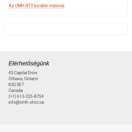
Az OMH-RTV korábbi műsorai
Elérhetőségünk
43 Capital Drive
Ottawa, Ontario
K2G 0E7
Canada
(+1) 613-225-8754
info@omh-ohcc.ca