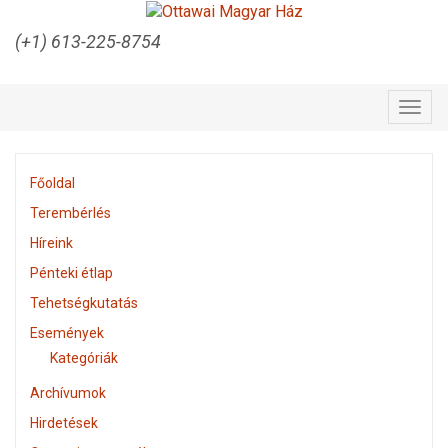
(+1) 613-225-8754
Togg
navig
Főoldal
Terembérlés
Híreink
Pénteki étlap
Tehetségkutatás
Események
Kategóriák
Archívumok
Hirdetések