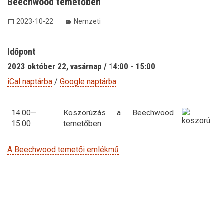
Beechwood temetőben
2023-10-22
Nemzeti
Időpont
2023 október 22, vasárnap / 14:00 - 15:00
iCal naptárba
/
Google naptárba
14.00—
Koszorúzás a Beechwood
15.00
temetőben
A Beechwood temetői emlékmű