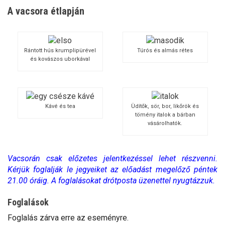
A vacsora étlapján
Rántott hús krumplipürével
Túrós és almás rétes
és kovászos uborkával
Kávé és tea
Üdítők, sör, bor, likőrök és
tömény italok a bárban
vásárolhatók.
Vacsorán csak előzetes jelentkezéssel lehet részvenni.
Kérjük foglalják le jegyeiket az előadást megelőző péntek
21.00 óráig. A foglalásokat drótposta üzenettel nyugtázzuk.
Foglalások
Foglalás zárva erre az eseményre.