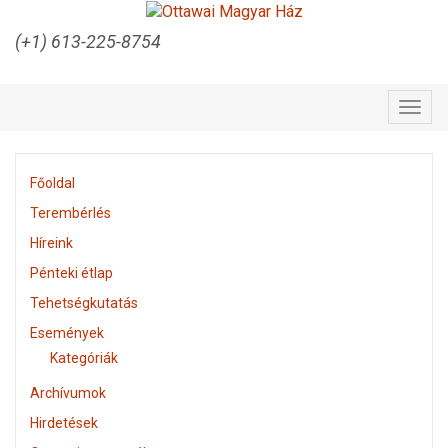
(+1) 613-225-8754
Togg
navig
Főoldal
Terembérlés
Híreink
Pénteki étlap
Tehetségkutatás
Események
Kategóriák
Archívumok
Hirdetések