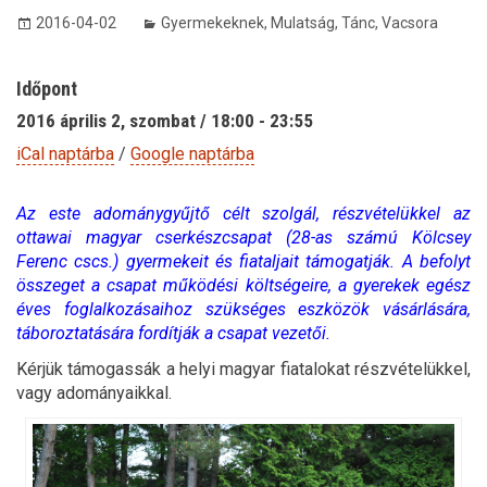
2016-04-02
Gyermekeknek
,
Mulatság
,
Tánc
,
Vacsora
Időpont
2016 április 2, szombat / 18:00 - 23:55
iCal naptárba
/
Google naptárba
Az este adománygyűjtő célt szolgál, részvételükkel az
ottawai magyar cserkészcsapat (28-as számú Kölcsey
Ferenc cscs.) gyermekeit és fiataljait támogatják. A befolyt
összeget a csapat működési költségeire, a gyerekek egész
éves foglalkozásaihoz szükséges eszközök vásárlására,
táboroztatására fordítják a csapat vezetői.
Kérjük támogassák a helyi magyar fiatalokat részvételükkel,
vagy adományaikkal.