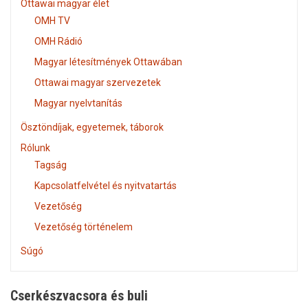
Ottawai magyar élet
OMH TV
OMH Rádió
Magyar létesítmények Ottawában
Ottawai magyar szervezetek
Magyar nyelvtanítás
Ösztöndíjak, egyetemek, táborok
Rólunk
Tagság
Kapcsolatfelvétel és nyitvatartás
Vezetőség
Vezetőség történelem
Súgó
Cserkészvacsora és buli