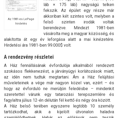
láb × 175 láb) nagyságú telken
fekszik. Az épület egy része már
akkoriban két szintes volt, melyben a
Az 1981-es LePage
felső szinten irodák voltak
hirdetés
berendezve. Mindezt 1981-ben
vásárolta meg a magyar közösség, és
alakította át egy év leforgása alatt a mai kinézetére.
Hirdetési ára 1981-ben 99.000$ volt.
A rendezvény részletei
A Ház fennállásának évfordulója alkalmából rendezett
szokásos flekkenezést, a járványügyi korlátozások miatt,
az idén nem tudtuk megtartani. Ám a Ház felújítási
műveleteinek a vége már nagyon közel van, ezért – és
hogy az évforduló ne merüljön feledésbe – mindenkit
szeretettel várunk egy tatarozási terepszemlére és
fagylaltra július 12-én délután fél kettő és négy óra között.
A Ház belső terében egyszerre legtöbb 10 személy
tartózkodhat, akik a kijelölt útvonalon haladva
szemlélődhetnek. Habár az előírások nem teszik