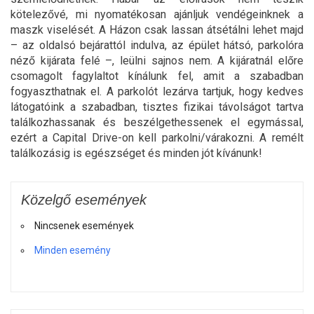
kötelezővé, mi nyomatékosan ajánljuk vendégeinknek a
maszk viselését. A Házon csak lassan átsétálni lehet majd
– az oldalsó bejárattól indulva, az épület hátsó, parkolóra
néző kijárata felé –, leülni sajnos nem. A kijáratnál előre
csomagolt fagylaltot kínálunk fel, amit a szabadban
fogyaszthatnak el. A parkolót lezárva tartjuk, hogy kedves
látogatóink a szabadban, tisztes fizikai távolságot tartva
találkozhassanak és beszélgethessenek el egymással,
ezért a Capital Drive-on kell parkolni/várakozni. A remélt
találkozásig is egészséget és minden jót kívánunk!
Közelgő események
Nincsenek események
Minden esemény