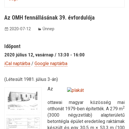
Az OMH fennállásának 39. évfordulója
2020-07-12
Ünnep
Időpont
2020 július 12, vasárnap / 13:30 - 16:00
iCal naptárba
/
Google naptárba
(Létesült 1981. július 3-án)
Az
ottawai magyar közösség mai
2
otthonát 1979-ben építették. A 279 m
(3000 négyzetláb) alapterületű
betontégla épület eredetileg raktárnak
készült és egy 30,5 m × 53,3 m (100