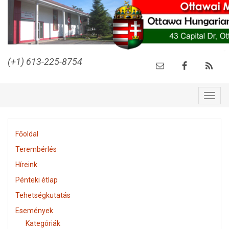
(+1) 613-225-8754
Togg
navig
Főoldal
Terembérlés
Híreink
Pénteki étlap
Tehetségkutatás
Események
Kategóriák