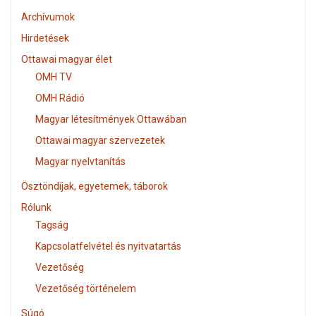
Archívumok
Hirdetések
Ottawai magyar élet
OMH TV
OMH Rádió
Magyar létesítmények Ottawában
Ottawai magyar szervezetek
Magyar nyelvtanítás
Ösztöndíjak, egyetemek, táborok
Rólunk
Tagság
Kapcsolatfelvétel és nyitvatartás
Vezetőség
Vezetőség történelem
Súgó