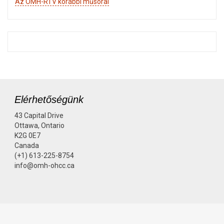
Az OMH-RTV korábbi műsorai
Elérhetőségünk
43 Capital Drive
Ottawa, Ontario
K2G 0E7
Canada
(+1) 613-225-8754
info@omh-ohcc.ca