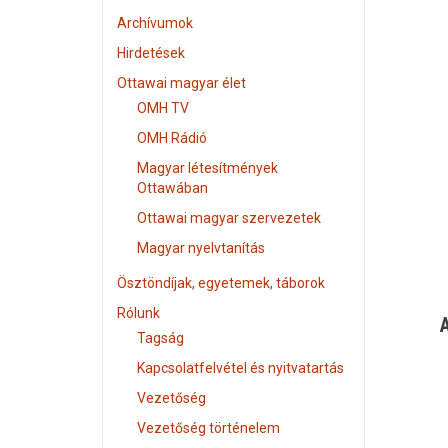
Archívumok
Hirdetések
Ottawai magyar élet
OMH TV
OMH Rádió
Magyar létesítmények
Ottawában
Ottawai magyar szervezetek
Magyar nyelvtanítás
Ösztöndíjak, egyetemek, táborok
Rólunk
A
Tagság
Kapcsolatfelvétel és nyitvatartás
Vezetőség
Vezetőség történelem