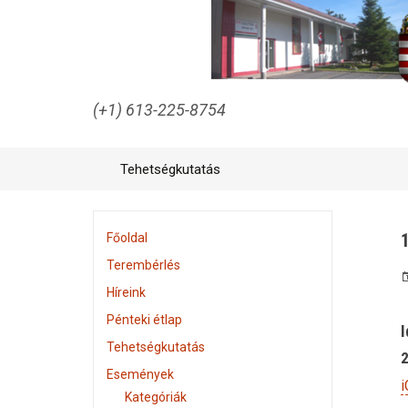
(+1) 613-225-8754
Tehetségkutatás
Főoldal
Terembérlés
Híreink
Pénteki étlap
I
Tehetségkutatás
2
Események
i
Kategóriák