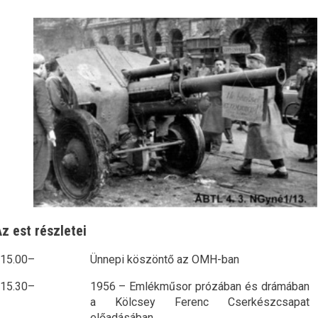
z est részletei
15.00–
Ünnepi köszöntő az OMH-ban
15.30–
1956 – Emlékműsor prózában és drámában
a Kölcsey Ferenc Cserkészcsapat
előadásában