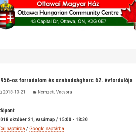
1956-os forradalom és szabadságharc 62. évfordulója
2018-10-21
Nemzeti
,
Vacsora
dőpont
018 október 21, vasárnap / 15:00 - 18:30
Cal naptárba
/
Google naptárba