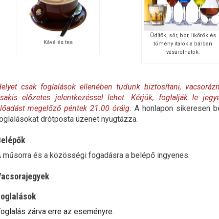
Üdítők, sör, bor, likőrök és
Kávé és tea
tömény italok a bárban
vásárolhatók.
elyet csak foglalások ellenében tudunk biztosítani, vacsoráz
sakis előzetes jelentkezéssel lehet. Kérjük, foglalják le jegy
lőadást megelőző péntek 21.00 óráig.
A honlapon sikeresen be
oglalásokat drótposta üzenet nyugtázza.
Belépők
 műsorra és a közösségi fogadásra a belépő ingyenes.
acsorajegyek
oglalások
oglalás zárva erre az eseményre.