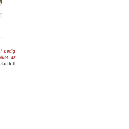
ni pedig
eiket az
küldött