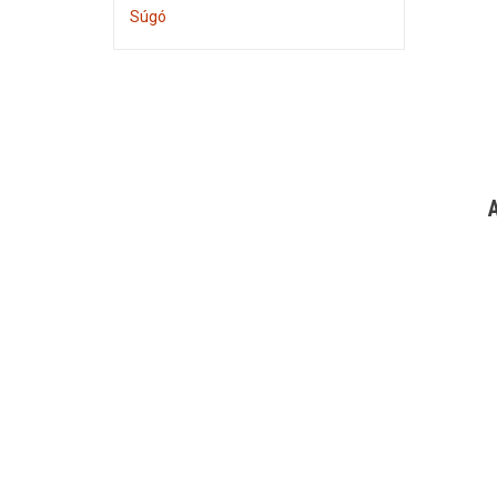
Súgó
A