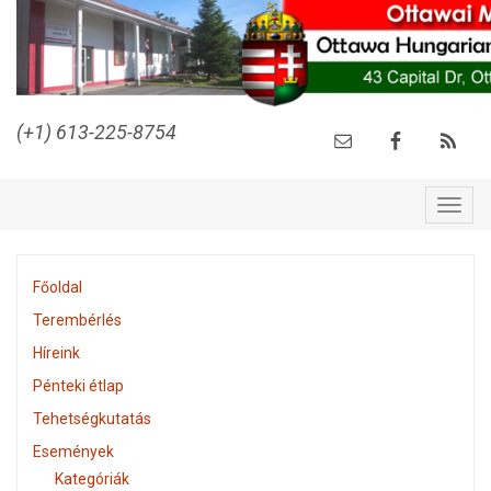
(+1) 613-225-8754
Togg
navig
Főoldal
Terembérlés
Híreink
Pénteki étlap
Tehetségkutatás
Események
Kategóriák