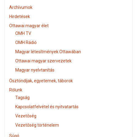
Archívumok
Hirdetések
Ottawai magyar élet
OMH TV
OMH Rádió
Magyar létesítmények Ottawában
Ottawai magyar szervezetek
Magyar nyelvtanítás
Ösztöndíjak, egyetemek, táborok
Rólunk
Tagság
Kapcsolatfelvétel és nyitvatartás
Vezetőség
Vezetőség történelem
Súgó