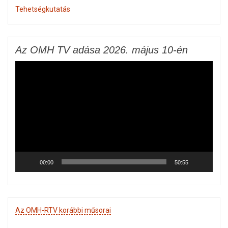
Tehetségkutatás
Az OMH TV adása 2026. május 10-én
Videólejátszó
00:00
50:55
Az OMH-RTV korábbi műsorai