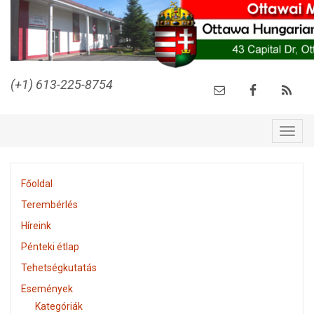
(+1) 613-225-8754
Togg
navig
Főoldal
Terembérlés
Híreink
Pénteki étlap
Tehetségkutatás
Események
Kategóriák