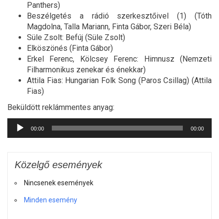
Panthers)
Beszélgetés a rádió szerkesztőivel (1) (Tóth
Magdolna, Talla Mariann, Finta Gábor, Szeri Béla)
Süle Zsolt: Befúj (Süle Zsolt)
Elköszönés (Finta Gábor)
Erkel Ferenc, Kölcsey Ferenc: Himnusz (Nemzeti
Filharmonikus zenekar és énekkar)
Attila Fias: Hungarian Folk Song (Paros Csillag) (Attila
Fias)
Beküldött reklámmentes anyag:
Audió
00:00
00:00
lejátszó
Közelgő események
Nincsenek események
Minden esemény