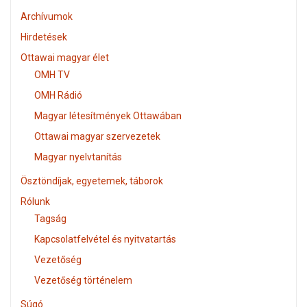
Archívumok
Hirdetések
Ottawai magyar élet
OMH TV
OMH Rádió
Magyar létesítmények Ottawában
Ottawai magyar szervezetek
Magyar nyelvtanítás
Ösztöndíjak, egyetemek, táborok
Rólunk
Tagság
Kapcsolatfelvétel és nyitvatartás
Vezetőség
Vezetőség történelem
Súgó