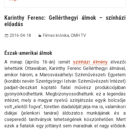
Karinthy Ferenc: Gellérthegyi álmok – színházi
előadás
2016-04-18
Filmes krónika
,
OMH TV
Észak-amerikai álmok
A minap (április 16-án) ismét
színházi élmény
élvezői
lehettünk Ottawában, Karinthy Ferenc Gellérthegyi álmával,
amikor három, a Marosvásárhelyi Színművészeti Egyetem
(korábbi nevén Szentgyörgyi István Színművészeti Intézet)
padjait-deszkáit koptató fiatal művész produkciójában
gyönyörködhettünk. Megbizonyosodhattunk: ez a legendás
intézet, mely a magyar nyelvű színjátszás egyik bölcsője
volt „eleitől fogva”, töretlen diadalútját járja ma is, valamikori
diákjai (jelenkori tanárai) áldozatos munkájának és a
cseperedő tanítványok tehetségének köszönhetően. Mert
ezek a fiatalok egy jottányit sem maradnak el nagy elődeik