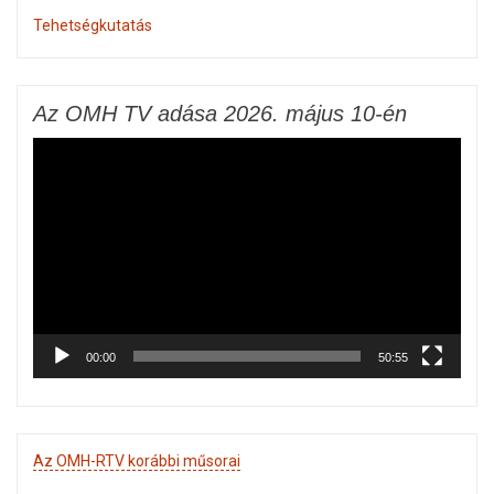
Tehetségkutatás
Az OMH TV adása 2026. május 10-én
Videólejátszó
00:00
50:55
Az OMH-RTV korábbi műsorai