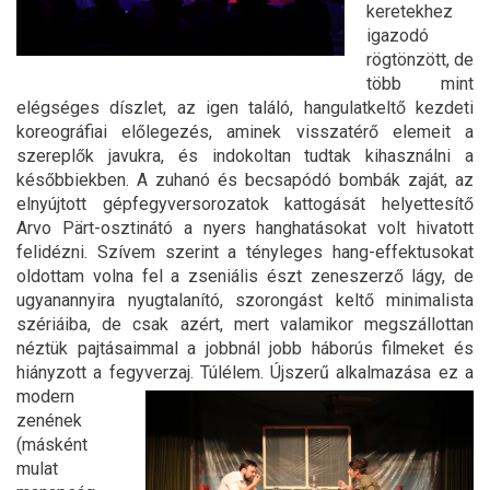
keretekhez
igazodó
rögtönzött, de
több mint
elégséges díszlet, az igen találó, hangulatkeltő kezdeti
koreográfiai előlegezés, aminek visszatérő elemeit a
szereplők javukra, és indokoltan tudtak kihasználni a
későbbiekben. A zuhanó és becsapódó bombák zaját, az
elnyújtott gépfegyversorozatok kattogását helyettesítő
Arvo Pärt-osztinátó a nyers hanghatásokat volt hivatott
felidézni. Szívem szerint a tényleges hang-effektusokat
oldottam volna fel a zseniális észt zeneszerző lágy, de
ugyanannyira nyugtalanító, szorongást keltő minimalista
szériáiba, de csak azért, mert valamikor megszállottan
néztük pajtásaimmal a jobbnál jobb háborús filmeket és
hiányzott a fegyverzaj. Túlélem.
Újszerű alkalmazása ez a
modern
zenének
(másként
mulat