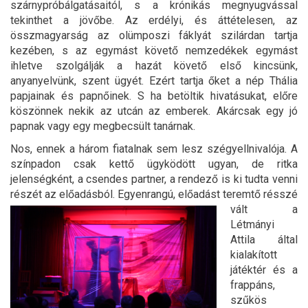
szárnypróbálgatásaitól, s a krónikás megnyugvással
tekinthet a jövőbe. Az erdélyi, és áttételesen, az
összmagyarság az olümposzi fáklyát szilárdan tartja
kezében, s az egymást követő nemzedékek egymást
ihletve szolgálják a hazát követő első kincsünk,
anyanyelvünk, szent ügyét. Ezért tartja őket a nép Thália
papjainak és papnőinek. S ha betöltik hivatásukat, előre
köszönnek nekik az utcán az emberek. Akárcsak egy jó
papnak vagy egy megbecsült tanárnak.
Nos, ennek a három fiatalnak sem lesz szégyellnivalója. A
színpadon csak kettő ügyködött ugyan, de ritka
jelenségként, a csendes partner, a rendező is ki tudta venni
részét az előadásból.
Egyenrangú, előadást teremtő résszé
vált a
Létmányi
Attila által
kialakított
játéktér és a
frappáns,
szűkös