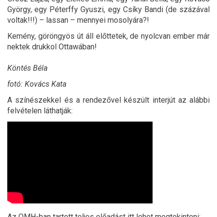
György, egy Péterffy Gyuszi, egy Csíky Bandi (de százával
voltak!!!) – lassan – mennyei mosolyára?!
Kemény, göröngyös út áll előttetek, de nyolcvan ember már
nektek drukkol Ottawában!
Köntés Béla
fotó: Kovács Kata
A színészekkel és a rendezővel készült interjút az alábbi
felvételen láthatják:
Az OMH-ban tartott teljes előadást itt lehet megtekinteni: