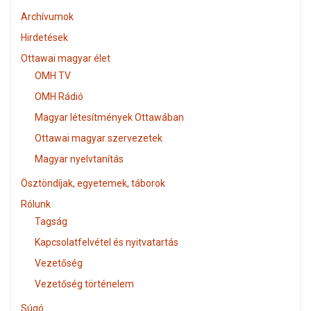
Archívumok
Hirdetések
Ottawai magyar élet
OMH TV
OMH Rádió
Magyar létesítmények Ottawában
Ottawai magyar szervezetek
Magyar nyelvtanítás
Ösztöndíjak, egyetemek, táborok
Rólunk
Tagság
Kapcsolatfelvétel és nyitvatartás
Vezetőség
Vezetőség történelem
Súgó