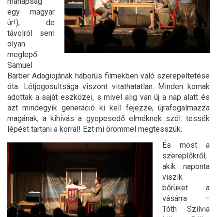
manapság
egy magyar
úr!), de
távolról sem
olyan
meglepő
Samuel
Barber Adagiojának háborús filmekben való szerepeltetése
óta. Létjogosultsága viszont vitathatatlan. Minden kornak
adottak a saját eszközei, s mivel alig van új a nap alatt és
azt mindegyik generáció ki kell fejezze, újrafogalmazza
magának, a kihívás a gyepesedő elméknek szól: tessék
lépést tartani a korral! Ezt mi örömmel megtesszük.
És most a
szereplőkről,
akik naponta
viszik
bőrüket a
vásárra –
Tóth Szilvia