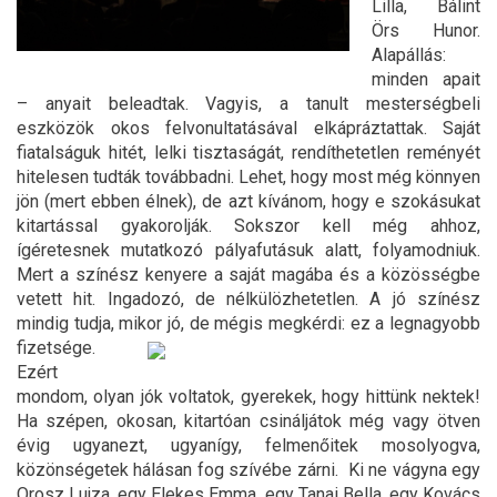
Lilla, Bálint
Örs Hunor.
Alapállás:
minden apait
– anyait beleadtak. Vagyis, a tanult mesterségbeli
eszközök okos felvonultatásával elkápráztattak. Saját
fiatalságuk hitét, lelki tisztaságát, rendíthetetlen reményét
hitelesen tudták továbbadni. Lehet, hogy most még könnyen
jön (mert ebben élnek), de azt kívánom, hogy e szokásukat
kitartással gyakorolják. Sokszor kell még ahhoz,
ígéretesnek mutatkozó pályafutásuk alatt, folyamodniuk.
Mert a színész kenyere a saját magába és a közösségbe
vetett hit. Ingadozó, de nélkülözhetetlen. A jó színész
mindig tudja, mikor jó, de mégis megkérdi: ez a legnagyobb
fizetsége.
Ezért
mondom, olyan jók voltatok, gyerekek, hogy hittünk nektek!
Ha szépen, okosan, kitartóan csináljátok még vagy ötven
évig ugyanezt, ugyanígy, felmenőitek mosolyogva,
közönségetek hálásan fog szívébe zárni. Ki ne vágyna egy
Orosz Lujza, egy Elekes Emma, egy Tanai Bella, egy Kovács