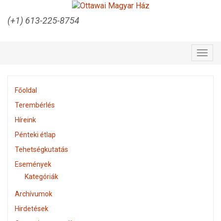
(+1) 613-225-8754
Togg
navig
Főoldal
Terembérlés
Híreink
Pénteki étlap
Tehetségkutatás
Események
Kategóriák
Archívumok
Hirdetések