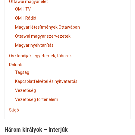
Ottawai magyar élet
OMH TV
OMH Rádió
Magyar létesítmények Ottawában
Ottawai magyar szervezetek
Magyar nyelvtanítás
Ösztöndíjak, egyetemek, táborok
Rólunk
Tagság
Kapcsolatfelvétel és nyitvatartás
Vezetőség
Vezetőség történelem
Súgó
Három királyok – Interjúk